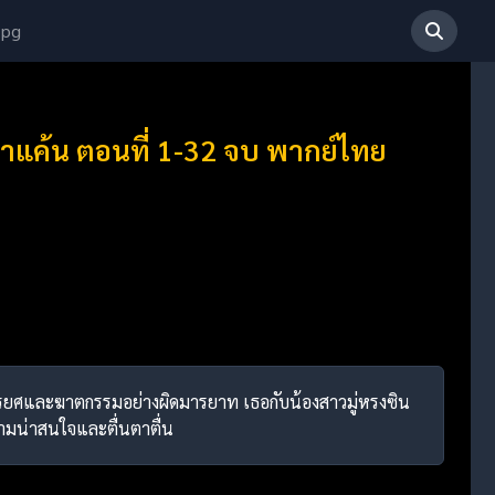
 pg
แค้น ตอนที่ 1-32 จบ พากย์ไทย
้าทรยศและฆาตกรรมอย่างผิดมารยาท เธอกับน้องสาวมู่หรงซิน
วามน่าสนใจและตื่นตาตื่น