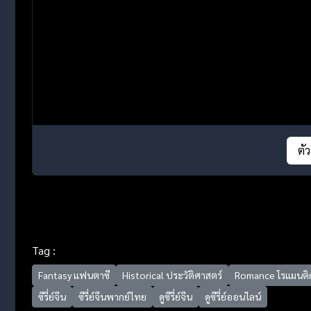
ตั
Tag :
Fantasy แฟนตาซี
Historical ประวัติศาสตร์
Romance โรแมนติ
ซีรี่ย์จีน
ซีรี่ย์จีนพากย์ไทย
ดูซีรี่ย์จีน
ดูซีรี่ย์ออนไลน์