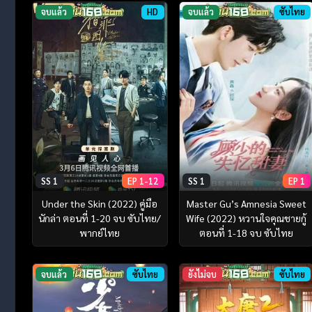
จบแล้ว
HD
จบแล้ว
ซับไทย
SS 1
EP 1-12
SS 1
EP 1
Under the Skin (2022) คู่มือ
Master Gu’s Amnesia Sweet
นักล่า ตอนที่ 1-20 จบ ซับไทย/
Wife (2022) หวานใจคุณชายกู้
พากย์ไทย
ตอนที่ 1-18 จบ ซับไทย
จบแล้ว
ซับไทย
ยังไม่จบ
ซับไทย