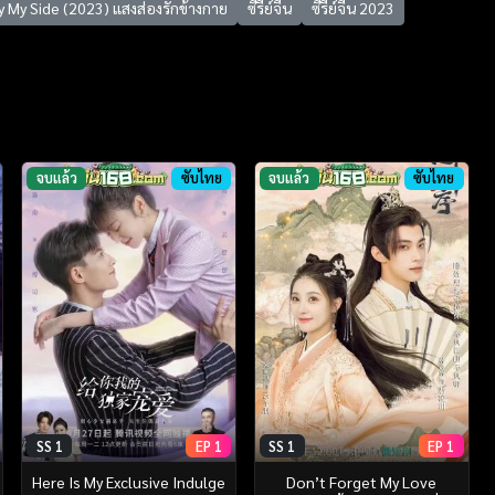
 My Side (2023) แสงส่องรักข้างกาย
ซีรี่ย์จีน
ซีรี่ย์จีน 2023
จบแล้ว
ซับไทย
จบแล้ว
ซับไทย
SS 1
EP 1
SS 1
EP 1
Here Is My Exclusive Indulge
Don’t Forget My Love