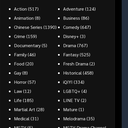
Action
(517)
Adventure
(124)
Animation
(8)
Business
(86)
Chinese Series
(1390)
Comedy
(647)
Crime
(159)
Disney+
(3)
Documentary
(5)
Drama
(767)
Family
(46)
Fantasy
(525)
Food
(20)
Fresh Drama
(2)
Gay
(8)
Historical
(458)
Horror
(57)
iQIYI
(334)
Law
(12)
LGBTQ+
(4)
Life
(185)
LINE TV
(2)
Martial Art
(28)
Mature
(1)
Medical
(31)
Melodrama
(35)
MGTV
(5)
MGTV Drama Channel