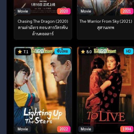
Movie
2020
Movie
2021
Chasing The Dragon (2020)
The Warrior From Sky (2021)
ตามล่ามังกร ตอน สารวัตรพัน
สุสานเทพ
ล้านดอลลาร์
ซับไทย
HD
7.1
8.0
Movie
2022
Movie
1994