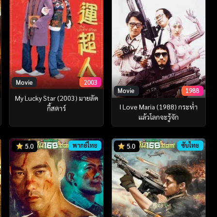
Movie
2003
Movie
1988
My Lucky Star (2003) มายลัค
I Love Maria (1988) กระห่ำ
กี้สตาร์
แล้วโลกจะรู้จัก
พากย์ไทย
ซับไทย
5.0
5.0