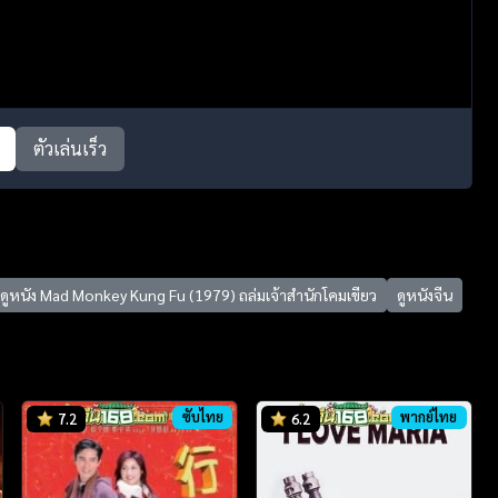
ตัวเล่นเร็ว
ดูหนัง Mad Monkey Kung Fu (1979) ถล่มเจ้าสำนักโคมเขียว
ดูหนังจีน
ซับไทย
พากย์ไทย
7.2
6.2