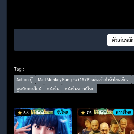
ตัวเล่นหลัก
Tag :
Action บู๊
Mad Monkey Kung Fu (1979) ถล่มเจ้าสำนักโคมเขียว
ดูหนังออนไลน์
หนังจีน
หนังจีนพากย์ไทย
ซับไทย
พากย์ไทย
8.6
7.5