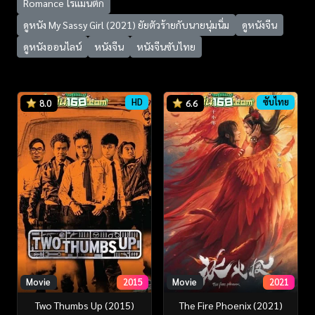
Romance โรแมนติก
ดูหนัง My Sassy Girl (2021) ยัยตัวร้ายกับนายนุ่มนิ่ม
ดูหนังจีน
ดูหนังออนไลน์
หนังจีน
หนังจีนซับไทย
HD
ซับไทย
8.0
6.6
Movie
2015
Movie
2021
Two Thumbs Up (2015)
The Fire Phoenix (2021)