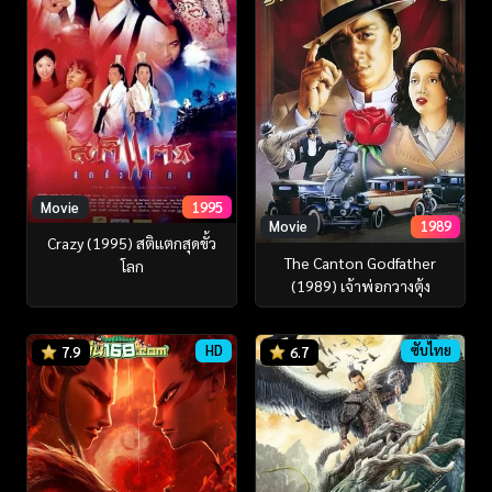
Movie
1995
Movie
1989
Crazy (1995) สติแตกสุดขั้ว
The Canton Godfather
โลก
(1989) เจ้าพ่อกวางตุ้ง
HD
ซับไทย
7.9
6.7