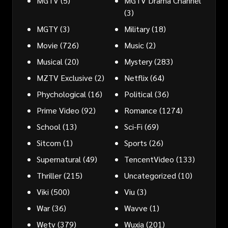
MGTV
(5)
MGTV Drama Channel
(3)
MGTY
(3)
Military
(18)
Movie
(726)
Music
(2)
Musical
(20)
Mystery
(283)
MZTV Exclusive
(2)
Netflix
(64)
Phychological
(16)
Political
(36)
Prime Video
(92)
Romance
(1274)
School
(13)
Sci-Fi
(69)
Sitcom
(1)
Sports
(26)
Supernatural
(49)
TencentVideo
(133)
Thriller
(215)
Uncategorized
(10)
Viki
(500)
Viu
(3)
War
(36)
Wavve
(1)
Wetv
(379)
Wuxia
(201)