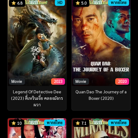
HD
พากย์ไทย
6.8
5.0
Movie
2023
Movie
2020
Legend Of Detective Dee
Quan Dao The Journey of a
(2023) ตี๋เหรินเจี๋ย คลองมังกร
Boxer (2020)
ผวา
พากย์ไทย
พากย์ไทย
10
7.1