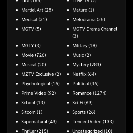
Life
(185)
LINE TV
(2)
Martial Art
(28)
Mature
(1)
Medical
(31)
Melodrama
(35)
MGTV
(5)
MGTV Drama Channel
(3)
MGTY
(3)
Military
(18)
Movie
(726)
Music
(2)
Musical
(20)
Mystery
(283)
MZTV Exclusive
(2)
Netflix
(64)
Phychological
(16)
Political
(36)
Prime Video
(92)
Romance
(1274)
School
(13)
Sci-Fi
(69)
Sitcom
(1)
Sports
(26)
Supernatural
(49)
TencentVideo
(133)
Thriller
(215)
Uncategorized
(10)