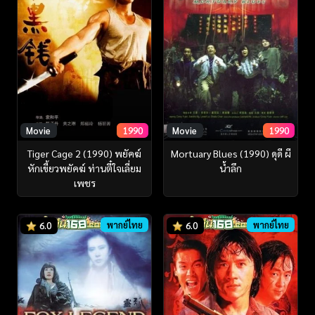
Movie
1990
Movie
1990
Tiger Cage 2 (1990) พยัคฆ์
Mortuary Blues (1990) ดุดี ผี
หักเขี้ยวพยัคฆ์ ท่านตี๋ใจเลี่ยม
น้ำลึก
เพชร
พากย์ไทย
พากย์ไทย
6.0
6.0