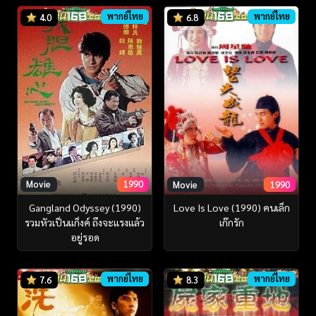
พากย์ไทย
พากย์ไทย
4.0
6.8
Movie
1990
Movie
1990
Gangland Odyssey (1990)
Love Is Love (1990) คนเล็ก
รวมหัวเป็นแก็งค์ ถึงจะแรงแล้ว
เก๊กรัก
อยู่รอด
พากย์ไทย
พากย์ไทย
7.6
8.3