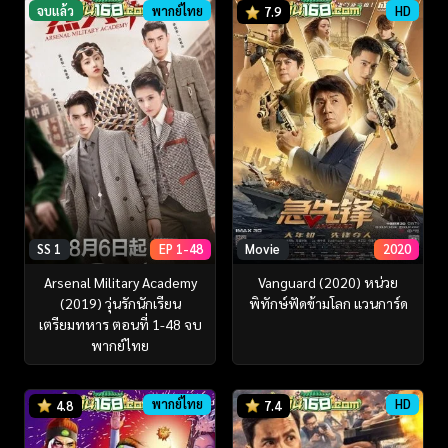
จบแล้ว
พากย์ไทย
HD
7.9
SS 1
EP 1-48
Movie
2020
Arsenal Military Academy
Vanguard (2020) หน่วย
(2019) วุ่นรักนักเรียน
พิทักษ์ฟัดข้ามโลก แวนการ์ด
เตรียมทหาร ตอนที่ 1-48 จบ
พากย์ไทย
พากย์ไทย
HD
4.8
7.4