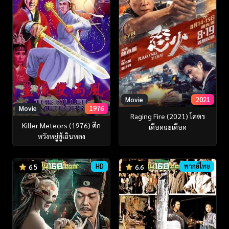
Movie
2021
Movie
1976
Raging Fire (2021) โคตร
Killer Meteors (1976) ศึก
เดือดฉะเดือด
หวังหยู่สู้เฉินหลง
HD
พากย์ไทย
6.5
6.6