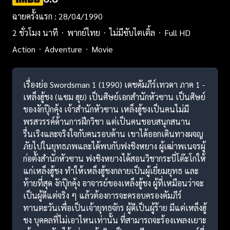
ฉายครั้งแรก : 28/04/1990
2 ชั่วโมง นาที
พากย์ไทย
ไม่มีซับไตเติ้ล
Full HD
Action
Adventure
Movie
เรื่องย่อ Swordsman 1 (1990) เดชคัมภีร์เทวดา ภาค 1 -
เหล็งฮู้ชง (แซม ฮุย) เป็นศิษย์เอกสำนักหัวซาน เป็นศิษย์
ของงักปุ๊กคุ้ง เจ้าสำนักหัวซาน เหล็งฮู้ชงเป็นคนไม่มี
พรสวรรค์ด้านการฝึกวิชา แต่เป็นคนชอบสนุกสนาน
รื่นเริงและจริงใจกับคนรอบด้าน เขาได้ออกเดินทางผจญ
ภัยไปในยุทธภพและได้พบกับฟงชิงหยาง ผู้เฒ่าพเนจรผู้
ก่อตั้งสำนักหัวซาน ฟงชิงหยางได้สอนวิชากระบี่โต๊ะโกให้
แก่เหล็งฮู้ชง ทำให้เหล็งฮู้ชงกลายเป็นผู้เยี่ยมยุทธ และ
ท้ายที่สุด งักปุ๊กคุ้ง อาจารย์ของเหล็งฮู้ชง ผู้ที่เหมือนว่าจะ
เป็นผู้ดีแต่จริง ๆ แล้วต้องการจะครอบครองคัมภีร์
ทานตะวันเพื่อเป็นเจ้ายุทธจักร ผู้ดีเป็นผู้ร้าย มีแต่เหล็งฮู้
ชง บุคคลที่ไม่เอาไหนเท่านั้น ที่สามารถจะร้องเพลงเยาะ