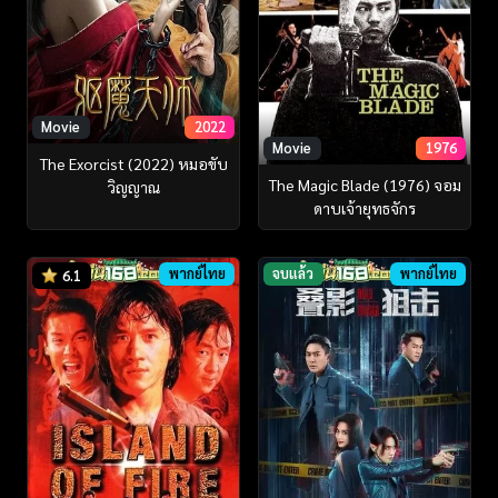
Movie
2022
Movie
1976
The Exorcist (2022) หมอขับ
The Magic Blade (1976) จอม
วิญญาณ
ดาบเจ้ายุทธจักร
พากย์ไทย
จบแล้ว
พากย์ไทย
6.1