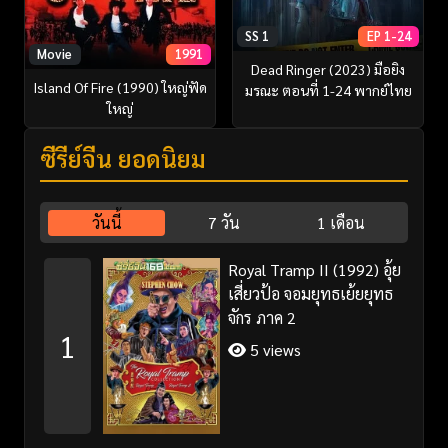
SS 1
EP 1-24
Movie
1991
Dead Ringer (2023) มือยิง
Island Of Fire (1990) ใหญ่ฟัด
มรณะ ตอนที่ 1-24 พากย์ไทย
ใหญ่
ซีรี่ย์จีน ยอดนิยม
วันนี้
7 วัน
1 เดือน
Royal Tramp II (1992) อุ้ย
เสี่ยวป้อ จอมยุทธเย้ยยุทธ
จักร ภาค 2
1
5 views