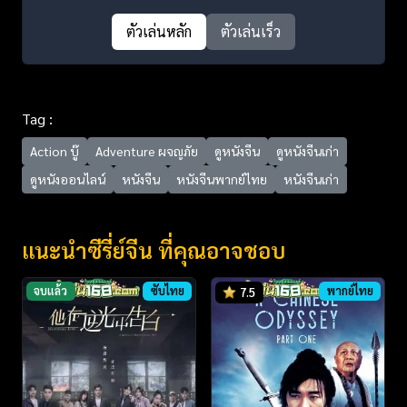
ตัวเล่นหลัก
ตัวเล่นเร็ว
Tag :
Action บู๊
Adventure ผจญภัย
ดูหนังจีน
ดูหนังจีนเก่า
ดูหนังออนไลน์
หนังจีน
หนังจีนพากย์ไทย
หนังจีนเก่า
แนะนำซีรี่ย์จีน ที่คุณอาจชอบ
จบแล้ว
ซับไทย
พากย์ไทย
7.5