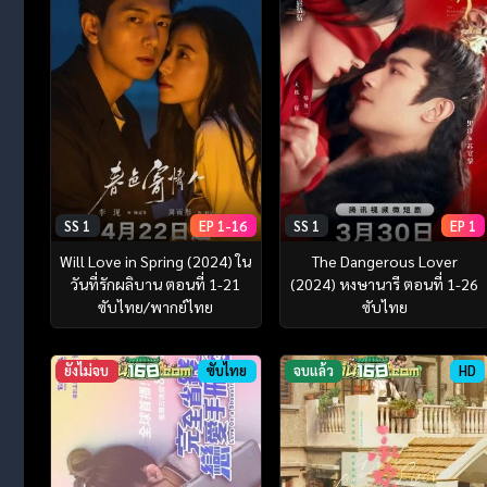
SS 1
EP 1-16
SS 1
EP 1
Will Love in Spring (2024) ใน
The Dangerous Lover
วันที่รักผลิบาน ตอนที่ 1-21
(2024) หงษานารี ตอนที่ 1-26
ซับไทย/พากย์ไทย
ซับไทย
ยังไม่จบ
ซับไทย
จบแล้ว
HD