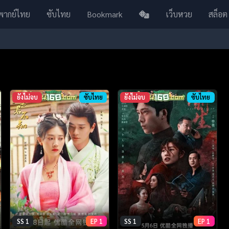
พากย์ไทย
ซับไทย
Bookmark
เว็บหวย
สล็อต
ยังไม่จบ
ซับไทย
ยังไม่จบ
ซับไทย
SS 1
EP 1
SS 1
EP 1