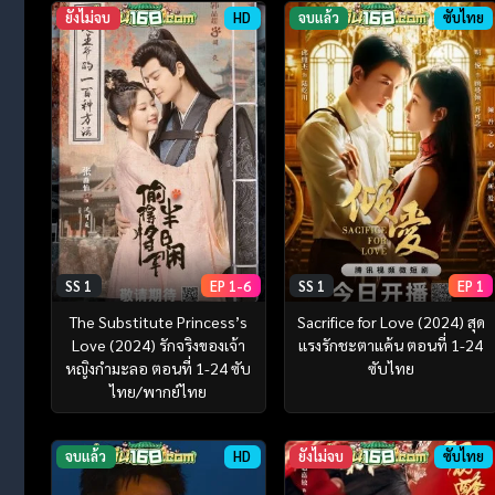
ยังไม่จบ
HD
จบแล้ว
ซับไทย
SS 1
EP 1-6
SS 1
EP 1
The Substitute Princess’s
Sacrifice for Love (2024) สุด
Love (2024) รักจริงของเจ้า
แรงรักชะตาแค้น ตอนที่ 1-24
หญิงกำมะลอ ตอนที่ 1-24 ซับ
ซับไทย
ไทย/พากย์ไทย
จบแล้ว
HD
ยังไม่จบ
ซับไทย