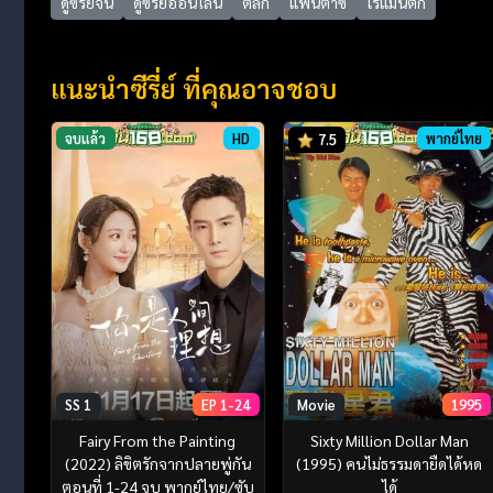
ดูซีรี่ย์จีน
ดูซีรี่ย์ออนไลน์
ตลก
แฟนตาซี
โรแมนติก
แนะนำซีรี่ย์ ที่คุณอาจชอบ
จบแล้ว
HD
พากย์ไทย
7.5
SS 1
EP 1-24
Movie
1995
Fairy From the Painting
Sixty Million Dollar Man
(2022) ลิขิตรักจากปลายพู่กัน
(1995) คนไม่ธรรมดายืดได้หด
ตอนที่ 1-24 จบ พากย์ไทย/ซับ
ได้