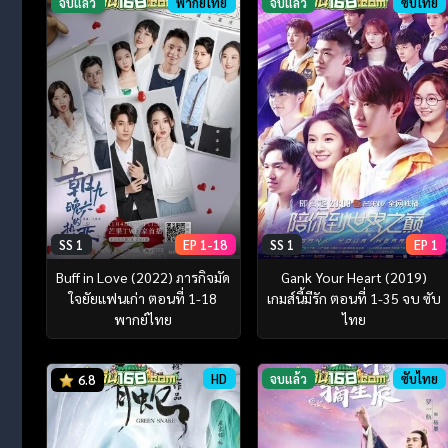
จบแล้ว
พากย์ไทย
จบแล้ว
ซับไทย
SS 1
EP 1-18
SS 1
EP 1
Buff in Love (2022) ภารกิจมัด
Gank Your Heart (2019)
ใจยัยแฟนเก่า ตอนที่ 1-18
เกมส์นี้มีรัก ตอนที่ 1-35 จบ ซับ
พากย์ไทย
ไทย
HD
จบแล้ว
ซับไทย
6.8