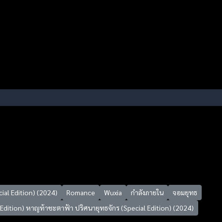
ial Edition) (2024)
Romance
Wuxia
กำลังภายใน
จอมยุทธ
cial Edition) หาญท้าชะตาฟ้า ปริศนายุทธจักร (Special Edition) (2024)