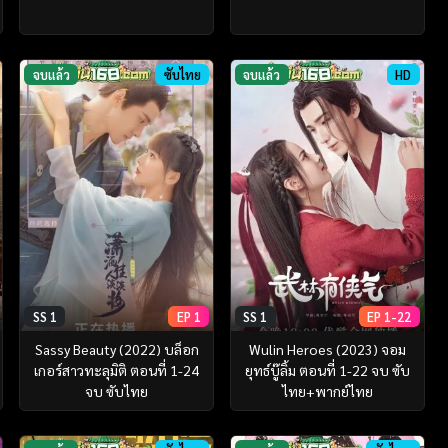
จบแล้ว
ซับไทย
จบแล้ว
HD
SS 1
EP 1
SS 1
EP 1-22
Sassy Beauty (2022) บล็อก
Wulin Heroes (2023) จอม
เกอร์สาวทะลุมิติ ตอนที่ 1-24
ยุทธ์บู๊ลิ้ม ตอนที่ 1-22 จบ ซับ
จบ ซับไทย
ไทย+พากย์ไทย