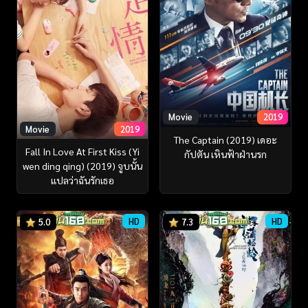
Movie
2019
Movie
2019
The Captain (2019) เดอะ
Fall In Love At First Kiss (Yi
กัปตัน เหินฟ้าฝ่านรก
wen ding qing) (2019) จูบนั้น
แปลว่าฉันรักเธอ
HD
HD
5.0
7.3