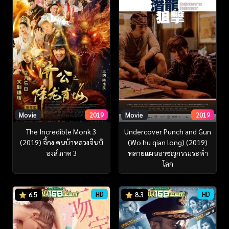
Movie
2019
Movie
2019
The Incredible Monk 3
Undercover Punch and Gun
(2019) จี้กง คนบ้าหลวงจีนบ๊
(Wo hu qian long) (2019)
องส์ ภาค 3
ทลายแผนอาชญกรรมระห่ำ
โลก
HD
HD
6.5
8.3