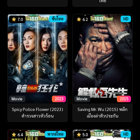
ไทย
ซับไทย
HD
7.0
6.2
Movie
2023
Movie
2015
Spicy Police Flower (2023)
Saving Mr. Wu (2015) พลิก
ตำรวจสาวหัวร้อน
เมืองล่าตัวประกัน
พากย์ไทย
HD
6.4
5.0