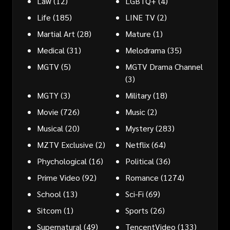
Law
(12)
LGBTQ+
(4)
Life
(185)
LINE TV
(2)
Martial Art
(28)
Mature
(1)
Medical
(31)
Melodrama
(35)
MGTV
(5)
MGTV Drama Channel
(3)
MGTY
(3)
Military
(18)
Movie
(726)
Music
(2)
Musical
(20)
Mystery
(283)
MZTV Exclusive
(2)
Netflix
(64)
Phychological
(16)
Political
(36)
Prime Video
(92)
Romance
(1274)
School
(13)
Sci-Fi
(69)
Sitcom
(1)
Sports
(26)
Supernatural
(49)
TencentVideo
(133)