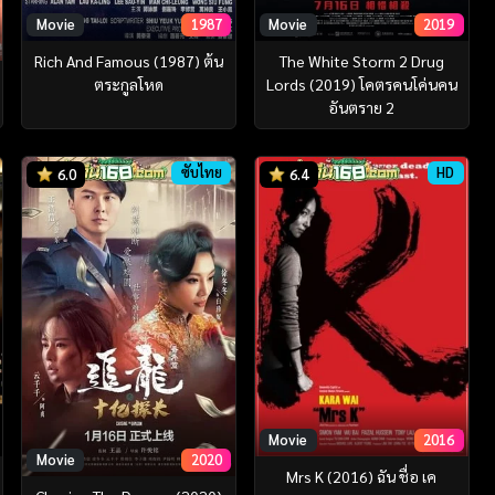
Movie
1987
Movie
2019
Rich And Famous (1987) ต้น
The White Storm 2 Drug
ตระกูลโหด
Lords (2019) โคตรคนโค่นคน
อันตราย 2
ซับไทย
HD
6.0
6.4
Movie
2016
Movie
2020
Mrs K (2016) ฉัน ชื่อ เค