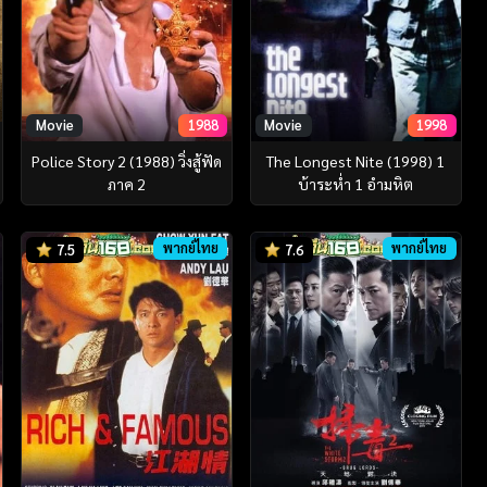
Movie
1988
Movie
1998
Police Story 2 (1988) วิ่งสู้ฟัด
The Longest Nite (1998) 1
ภาค 2
บ้าระห่ำ 1 อำมหิต
พากย์ไทย
พากย์ไทย
7.5
7.6