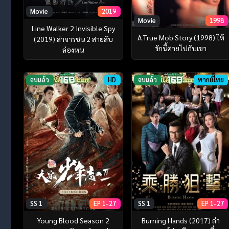
Movie
2019
Movie
1998
Line Walker 2 Invisible Spy
A True Mob Story (1998) ให้
(2019) ล่าจารชน 2 สายลับ
รักนี้ตายไปกับเขา
ล่องหน
จบแล้ว
HD
จบแล้ว
พากย์ไทย
SS 1
EP 1-27
SS 1
EP 1-27
Young Blood Season 2
Burning Hands (2017) ล่า