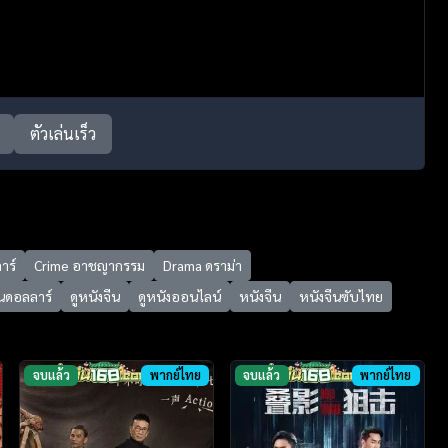
ตัวเล่นเร็ว
าร์
Crime อาชญากรรม
Drama ดราม่า
านดอลลาร์
ดูหนังจีน
ดูหนังออนไลน์
หนังจีน
หนังจีนซับไทย
จบแล้ว
พากย์ไทย
จบแล้ว
พากย์ไทย