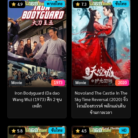
พากย์ไทย
ซับไทย
4.9
7.3
Movie
1973
Movie
2020
Iron Bodyguard (Da dao
Novoland The Castle In The
Wang Wu) (1973) ศึก 2 ขุน
Sky Time Reversal (2020) จิ่ว
เหล็ก
โจวเมือง​สวรรค์​ พลิกแผ่นดิน
ข้ามกาลเวลา
ซับไทย
HD
5.8
4.5