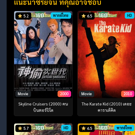
แนะนำซีรี่ย์จีน ที่คุณอาจชอบ
พากย์ไทย
HD
5.2
6.5
Movie
2000
Movie
2010
Skyline Cruisers (2000) คน
The Karate Kid (2010) เดอะ
บินตอร์ปิโด
คาราเต้คิด
HD
พากย์ไทย
5.7
6.5