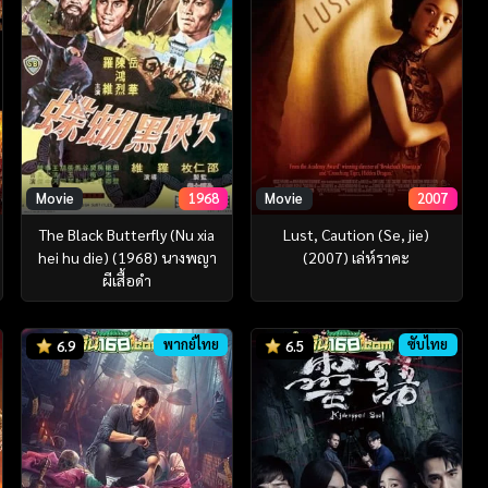
Movie
1968
Movie
2007
The Black Butterfly (Nu xia
Lust, Caution (Se, jie)
hei hu die) (1968) นางพญา
(2007) เล่ห์ราคะ
ผีเสื้อดำ
พากย์ไทย
ซับไทย
6.9
6.5