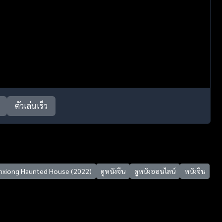
ตัวเล่นเร็ว
inxiong Haunted House (2022)
ดูหนังจีน
ดูหนังออนไลน์
หนังจีน