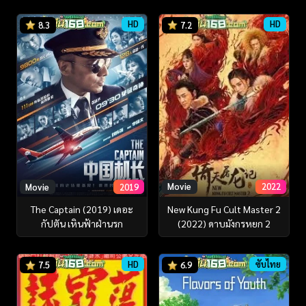
HD
HD
8.3
7.2
Movie
2022
Movie
2019
New Kung Fu Cult Master 2
The Captain (2019) เดอะ
(2022) ดาบมังกรหยก 2
กัปตัน เหินฟ้าฝ่านรก
HD
ซับไทย
7.5
6.9