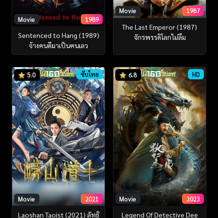
Movie
1987
Movie
1989
The Last Emperor (1987)
Sentenced to Hang (1989)
จักรพรรดิโลกไม่ลืม
จ้างคนดีมาเป็นคนเลว
ซับไทย
HD
5.0
6.8
Movie
2021
Movie
2023
Laoshan Taoist (2021) ลัทธิ
Legend Of Detective Dee