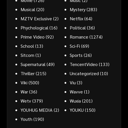
Movie
(726)
Music
(2)
Musical
(20)
Mystery
(283)
MZTV Exclusive
(2)
Netflix
(64)
Phychological
(16)
Political
(36)
Prime Video
(92)
Romance
(1274)
School
(13)
Sci-Fi
(69)
Sitcom
(1)
Sports
(26)
Supernatural
(49)
TencentVideo
(133)
Thriller
(215)
Uncategorized
(10)
Viki
(500)
Viu
(3)
War
(36)
Wavve
(1)
Wetv
(379)
Wuxia
(201)
YOUHUG MEDIA
(2)
YOUKU
(150)
Youth
(190)