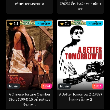
เต๋าแห่งเขาเหลาซาน
(2023) ตี๋เหรินเจี๋ย คลองมังกร
ผวา
พากย์ไทย
พากย์ไทย
5.4
7.1
Movie
1994
Movie
1987
A Chinese Torture Chamber
A Better Tomorrow 2 (1987)
Story (1994) 10 เครื่องสังเวย
โหด เลว ดี ภาค 2
รัก ภาค 1