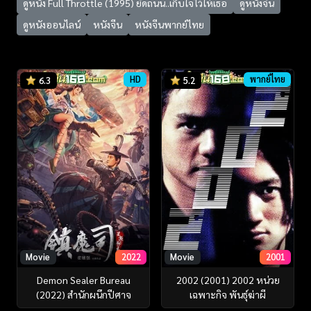
ดูหนัง Full Throttle (1995) ยึดถนน..เก็บใจไว้ให้เธอ
ดูหนังจีน
ดูหนังออนไลน์
หนังจีน
หนังจีนพากย์ไทย
HD
พากย์ไทย
6.3
5.2
Movie
2022
Movie
2001
Demon Sealer Bureau
2002 (2001) 2002 หน่วย
(2022) สำนักผนึกปีศาจ
เฉพาะกิจ พันธุ์ฆ่าผี