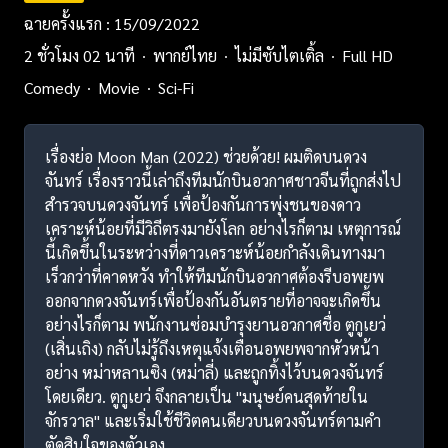
ฉายครั้งแรก : 15/09/2022
2 ชั่วโมง 02 นาที
พากย์ไทย
ไม่มีซับไตเติ้ล
Full HD
Comedy
Movie
Sci-Fi
เรื่องย่อ Moon Man (2022) ช่วยด้วย! ผมติดบนดวง
จันทร์ เรื่องราวนี้เล่าถึงทีมนักบินอวกาศชาวจีนที่ถูกส่งไป
สำรวจบนดวงจันทร์ เพื่อป้องกันการพุ่งชนของดาว
เคราะห์น้อยที่มีวิถีตรงมายังโลก อย่างไรก็ตาม เหตุการณ์
นี้เกิดขึ้นในระหว่างที่ดาวเคราะห์น้อยกำลังเดินทางมา
เร็วกว่าที่คาดหวัง ทำให้ทีมนักบินอวกาศต้องรีบอพยพ
ออกจากดวงจันทร์เพื่อป้องกันอันตรายที่อาจจะเกิดขึ้น
อย่างไรก็ตาม พนักงานซ่อมบำรุงยานอวกาศชื่อ ตูกูเยว่
(เสิ่นเถิง) กลับไม่รู้ถึงเหตุแจ้งเตือนอพยพจากหัวหน้า
อย่าง หม่าหลานซิง (หม่าลี่) และถูกทิ้งไว้บนดวงจันทร์
โดยเดียว. ตูกูเยว่ จึงกลายเป็น "มนุษย์คนสุดท้ายใน
จักรวาล" และเริ่มใช้ชีวิตคนเดียวบนดวงจันทร์ตามคำ
ตัดสินใจของตัวเอง.