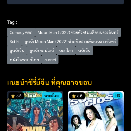
Tag :
Comedy ตลก
Moon Man (2022) ช่วยด้วย! ผมติดบนดวงจันทร์
Sci-Fi
ดูหนัง Moon Man (2022) ช่วยด้วย! ผมติดบนดวงจันทร์
ดูหนังจีน
ดูหนังออนไลน์
นอกโลก
หนังจีน
หนังจีนพากย์ไทย
อวกาศ
แนะนำซีรี่ย์จีน ที่คุณอาจชอบ
พากย์ไทย
HD
6.8
6.8