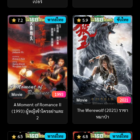
เปอร์
พากย์ไทย
ซับไทย
7.2
5.9
Movie
1993
Movie
2021
A Moment of Romance II
The Werewolf (2021) ราชา
(1993) ผู้หญิงข้าใครอย่าแตะ
หมาป่า
2
พากย์ไทย
พากย์ไทย
6.5
6.8