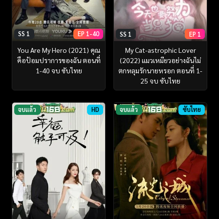
SS 1
EP 1-40
SS 1
EP 1
You Are My Hero (2021) คุณ
My Cat-astrophic Lover
คือป้อมปราการของฉัน ตอนที่
(2022) แมวเหมียวอย่างฉันไม่
1-40 จบ ซับไทย
ตกหลุมรักนายหรอก ตอนที่ 1-
25 จบ ซับไทย
จบแล้ว
HD
จบแล้ว
ซับไทย