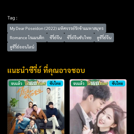
Tag :
My Dear Poseidon (2022) มหัศจรรย์รักข้ามมหาสมุทร
Romance โรแมนติก
ซีรี่ย์จีน
ซีรี่ย์จีนซับไทย
ดูซีรี่ย์จีน
ดูซีรี่ย์ออนไลน์
แนะนำซีรี่ย์ ที่คุณอาจชอบ
จบแล้ว
ซับไทย
จบแล้ว
ซับไทย