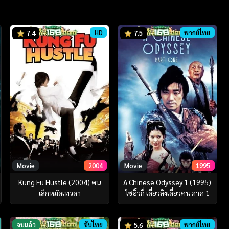
HD
พากย์ไทย
7.4
7.5
Movie
2004
Movie
1995
Kung Fu Hustle (2004) คน
A Chinese Odyssey 1 (1995)
เล็กหมัดเทวดา
ไซอิ๋วกี่ เดี๋ยวลิงเดี๋ยวคน ภาค 1
จบแล้ว
ซับไทย
พากย์ไทย
5.6