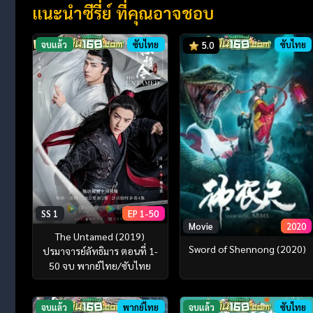
แนะนำซีรี่ย์ ที่คุณอาจชอบ
จบแล้ว
ซับไทย
ซับไทย
5.0
SS 1
EP 1-50
Movie
2020
The Untamed (2019)
Sword of Shennong (2020)
ปรมาจารย์ลัทธิมาร ตอนที่ 1-
50 จบ พากย์ไทย/ซับไทย
จบแล้ว
พากย์ไทย
จบแล้ว
ซับไทย