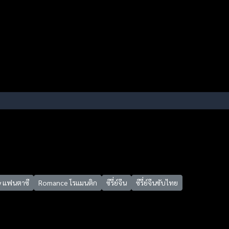
y แฟนตาซี
Romance โรแมนติก
ซีรี่ย์จีน
ซีรี่ย์จีนซับไทย