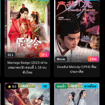
SS 1
EP 1
Movie
1994
Marriage Badge (2023) ผ่าน
Deadful Melody (1994) พิณ
ภพมาพบรัก ตอนที่ 1-18 จบ
ประกาศิต
ซับไทย
HD
จบแล้ว
พากย์ไทย
8.0