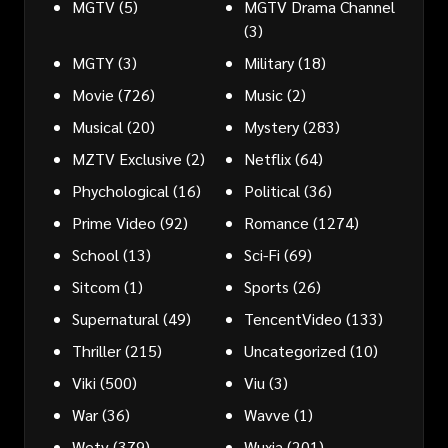
MGTV
(5)
MGTV Drama Channel
(3)
MGTY
(3)
Military
(18)
Movie
(726)
Music
(2)
Musical
(20)
Mystery
(283)
MZTV Exclusive
(2)
Netflix
(64)
Phychological
(16)
Political
(36)
Prime Video
(92)
Romance
(1274)
School
(13)
Sci-Fi
(69)
Sitcom
(1)
Sports
(26)
Supernatural
(49)
TencentVideo
(133)
Thriller
(215)
Uncategorized
(10)
Viki
(500)
Viu
(3)
War
(36)
Wavve
(1)
Wetv
(379)
Wuxia
(201)