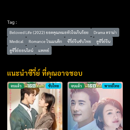
Tag :
Beloved Life (2022) ยอดคุณหมอหัวใจเกินร้อย
Drama ดราม่า
Medical
Romance โรแมนติก
ซีรี่ย์จีนซับไทย
ดูซีรี่ย์จีน
ดูซีรี่ย์ออนไลน์
แพทย์
แนะนำซีรี่ย์ ที่คุณอาจชอบ
จบแล้ว
ซับไทย
จบแล้ว
พากย์ไทย