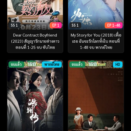
SS 1
EP 1
SS 1
EP 1-48
Dear Contract Boyfriend
My Story for You (2018) เพื่อ
(2023) สัญญารักนายต่างดาว
เธอ ฉันจะรักโลกทั้งใบ ตอนที่
ตอนที่ 1-25 จบ ซับไทย
1-48 จบ พากย์ไทย
จบแล้ว
พากย์ไทย
จบแล้ว
HD