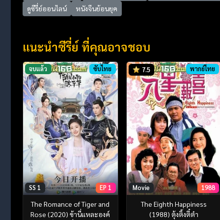
ดูซีรี่ย์ออนไลน์
หนังจีนย้อนยุค
แนะนำซีรี่ย์ ที่คุณอาจชอบ
จบแล้ว
ซับไทย
พากย์ไทย
7.5
SS 1
EP 1
Movie
1988
The Romance of Tiger and
The Eighth Happiness
Rose (2020) ข้านี่เเหละองค์
(1988) ตุ้งติ้งตี๋ต๋า