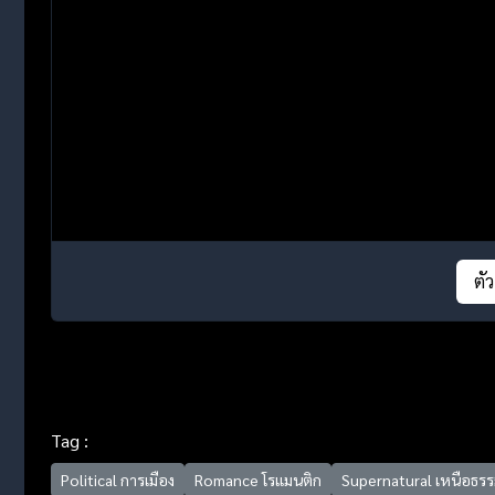
ตั
Tag :
Political การเมือง
Romance โรแมนติก
Supernatural เหนือธรร