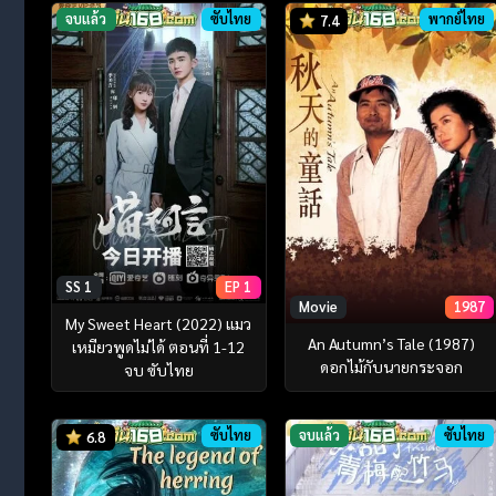
จบแล้ว
ซับไทย
พากย์ไทย
7.4
SS 1
EP 1
Movie
1987
My Sweet Heart (2022) แมว
An Autumn’s Tale (1987)
เหมียวพูดไม่ได้ ตอนที่ 1-12
ดอกไม้กับนายกระจอก
จบ ซับไทย
ซับไทย
จบแล้ว
ซับไทย
6.8