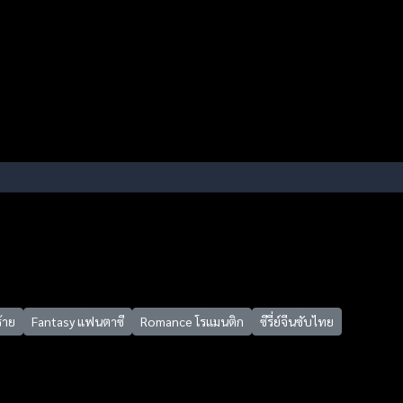
้าย
Fantasy แฟนตาซี
Romance โรแมนติก
ซีรี่ย์จีนซับไทย