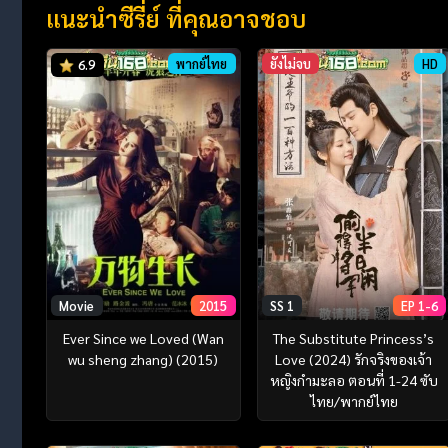
แนะนำซีรี่ย์ ที่คุณอาจชอบ
พากย์ไทย
ยังไม่จบ
HD
6.9
Movie
2015
SS 1
EP 1-6
Ever Since we Loved (Wan
The Substitute Princess’s
wu sheng zhang) (2015)
Love (2024) รักจริงของเจ้า
หญิงกำมะลอ ตอนที่ 1-24 ซับ
ไทย/พากย์ไทย