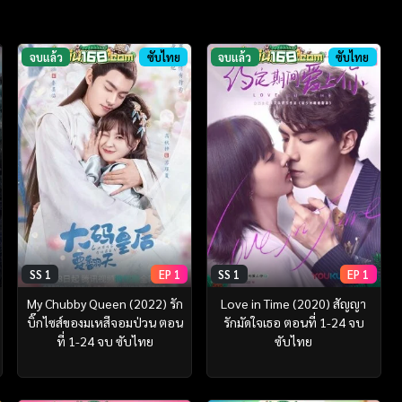
จบแล้ว
ซับไทย
จบแล้ว
ซับไทย
SS 1
EP 1
SS 1
EP 1
My Chubby Queen (2022) รัก
Love in Time (2020) สัญญา
บิ๊กไซส์ของมเหสีจอมป่วน ตอน
รักมัดใจเธอ ตอนที่ 1-24 จบ
ที่ 1-24 จบ ซับไทย
ซับไทย