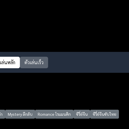
วเล่นหลัก
ตัวเล่นเร็ว
ัก
Mystery ลึกลับ
Romance โรแมนติก
ซีรี่ย์จีน
ซีรี่ย์จีนซับไทย