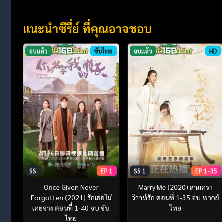
แนะนำซีรี่ย์ ที่คุณอาจชอบ
จบแล้ว
ซับไทย
จบแล้ว
HD
SS
EP 1
SS 1
EP 1-35
Once Given Never
Marry Me (2020) สามครา
Forgotten (2021) รักเธอไม่
วิวาห์รัก ตอนที่ 1-35 จบ พากย์
เคยจาง ตอนที่ 1-40 จบ ซับ
ไทย
ไทย