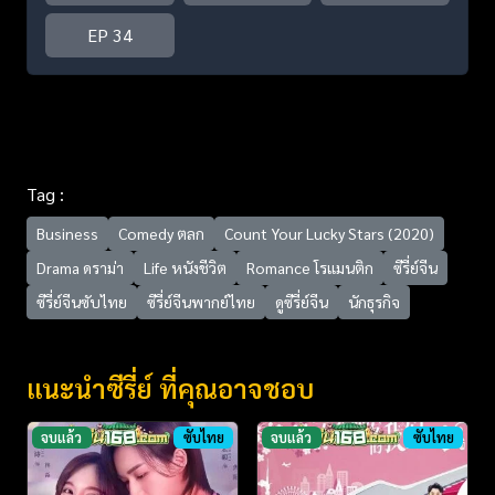
EP 34
Tag :
Business
Comedy ตลก
Count Your Lucky Stars (2020)
Drama ดราม่า
Life หนังชีวิต
Romance โรแมนติก
ซีรี่ย์จีน
ซีรี่ย์จีนซับไทย
ซีรี่ย์จีนพากย์ไทย
ดูซีรี่ย์จีน
นักธุรกิจ
แนะนำซีรี่ย์ ที่คุณอาจชอบ
จบแล้ว
ซับไทย
จบแล้ว
ซับไทย