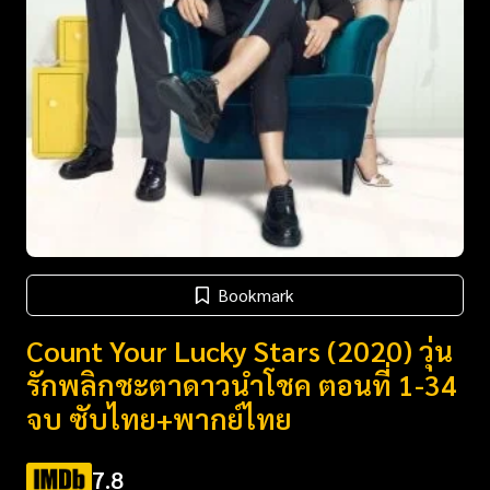
Bookmark
Count Your Lucky Stars (2020) วุ่น
รักพลิกชะตาดาวนำโชค ตอนที่ 1-34
จบ ซับไทย+พากย์ไทย
7.8