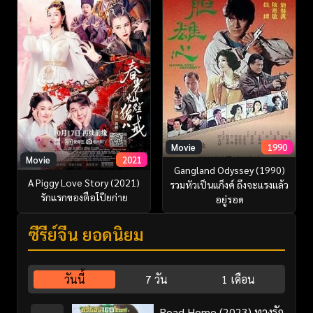
Movie
1990
Movie
2021
Gangland Odyssey (1990)
A Piggy Love Story (2021)
รวมหัวเป็นแก็งค์ ถึงจะแรงแล้ว
รักแรกของตือโป๊ยก่าย
อยู่รอด
ซีรี่ย์จีน ยอดนิยม
วันนี้
7 วัน
1 เดือน
Road Home (2023) ทางรัก