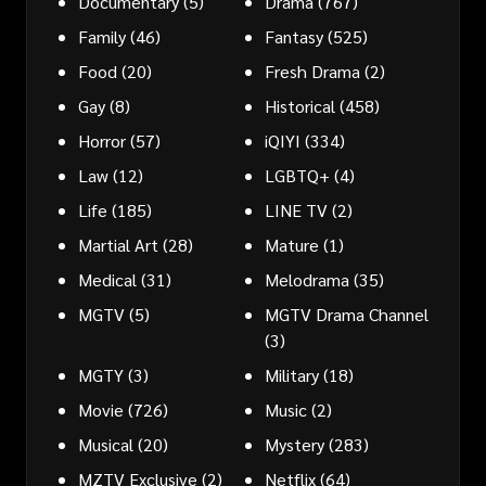
Documentary
(5)
Drama
(767)
Family
(46)
Fantasy
(525)
Food
(20)
Fresh Drama
(2)
Gay
(8)
Historical
(458)
Horror
(57)
iQIYI
(334)
Law
(12)
LGBTQ+
(4)
Life
(185)
LINE TV
(2)
Martial Art
(28)
Mature
(1)
Medical
(31)
Melodrama
(35)
MGTV
(5)
MGTV Drama Channel
(3)
MGTY
(3)
Military
(18)
Movie
(726)
Music
(2)
Musical
(20)
Mystery
(283)
MZTV Exclusive
(2)
Netflix
(64)