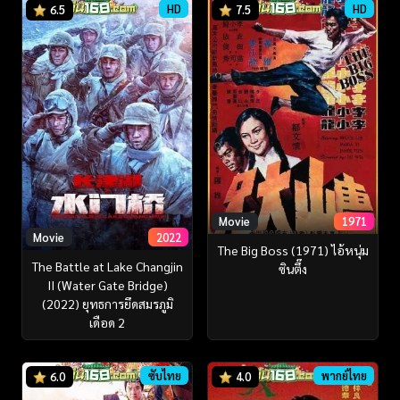
HD
HD
6.5
7.5
Movie
1971
Movie
2022
The Big Boss (1971) ไอ้หนุ่ม
The Battle at Lake Changjin
ซินตึ๊ง
II (Water Gate Bridge)
(2022) ยุทธการยึดสมรภูมิ
เดือด 2
ซับไทย
พากย์ไทย
6.0
4.0