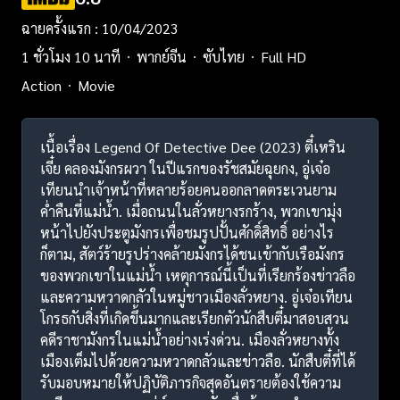
ฉายครั้งแรก : 10/04/2023
1 ชั่วโมง 10 นาที
พากย์จีน
ซับไทย
Full HD
Action
Movie
เนื้อเรื่อง Legend Of Detective Dee (2023) ตี๋เหริน
เจี๋ย คลองมังกรผวา ในปีแรกของรัชสมัยฉุยกง, อู่เจ๋อ
เทียนนำเจ้าหน้าที่หลายร้อยคนออกลาดตระเวนยาม
ค่ำคืนที่แม่น้ำ. เมื่อถนนในลั่วหยางรกร้าง, พวกเขามุ่ง
หน้าไปยังประตูมังกรเพื่อชมรูปปั้นศักดิ์สิทธิ์ อย่างไร
ก็ตาม, สัตว์ร้ายรูปร่างคล้ายมังกรได้ชนเข้ากับเรือมังกร
ของพวกเขาในแม่น้ำ เหตุการณ์นี้เป็นที่เรียกร้องข่าวลือ
และความหวาดกลัวในหมู่ชาวเมืองลั่วหยาง. อู่เจ๋อเทียน
โกรธกับสิ่งที่เกิดขึ้นมากและเรียกตัวนักสืบตี๋มาสอบสวน
คดีราชามังกรในแม่น้ำอย่างเร่งด่วน. เมืองลั่วหยางทั้ง
เมืองเต็มไปด้วยความหวาดกลัวและข่าวลือ. นักสืบตี๋ที่ได้
รับมอบหมายให้ปฏิบัติภารกิจสุดอันตรายต้องใช้ความ