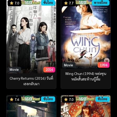
ซับไทย
พากย์ไทย
7.0
7.7
Movie
1994
Movie
2016
Wing Chun (1994) หย่งชุน
Cherry Returns (2016) วันที่
หมัดสั้นสะท้านบู๊ลิ้ม
เธอกลับมา
ซับไทย
ซับไทย
7.6
7.0