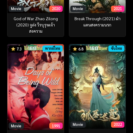
Movie
2020
Movie
2021
God of War Zhao Zilong
Break Through (2021) ฝ่า
(2020) จูล่ง วีรบุรุษเจ้า
แดนสงครามนรก
สงคราม
พากย์ไทย
ซับไทย
7.3
6.8
Movie
2022
Movie
1991