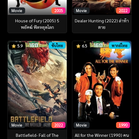
Movie
2005
Movie
2022
House of Fury (2005) 5
Dealer Hunting (2022) ล่าท้า
พยัคฆ์ ฟัดหยุดโลก
ตาย
ซับไทย
พากย์ไทย
5.9
6.5
Movie
2022
Movie
1990
Battlefield- Fall of The
All for the Winner (1990) คน