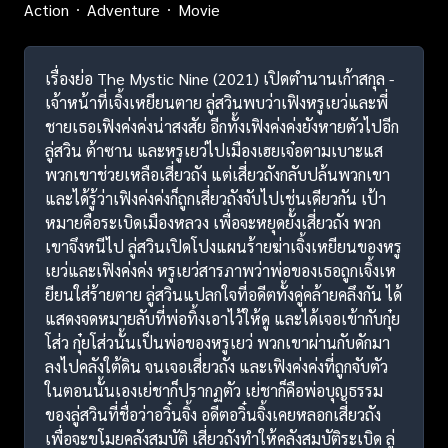
Action
Adventure
Movie
เรื่องย่อ The Mystic Nine (2021) เปิดตํานานเก้าสกุล -
เจ้าหน้าที่เจิ้งเหยียนตาย ลู่สวินพบว่าเฟิงหรูเยว่และพี่
ชายเธอเฟิงค่งค่งน่าสงสัย อีกทั้งเฟิงค่งค่งยังหายตัวไปอีก
ลู่สวิน ต้าซาน และหรูเยว่ไปเมืองเฮยเจ๋อตามเบาะแส
พวกเขาช่วยเหลือเสี่ยวถัง แต่เสี่ยวถังกลับปล้นพวกเขา
และได้รู้ว่าเฟิงค่งค่งก็ถูกเสี่ยวถังจับไปเช่นเดียวกัน เป้า
หมายคือระเบิดเมืองหลวง เพื่อจะหยุดยั้งเสี่ยวถัง พวก
เขาจึงหนีไป ลู่สวินเปิดโปงแผนร้ายฆ่าเจิ้งเหยียนของหรู
เยว่และเฟิงค่งค่ง หรูเยว่สารภาพว่าพ่อของเธอถูกเจิ้งเห
ยียนใส่ร้ายตาย ลู่สวินแปลกใจที่อดีตทั้งคู่คล้ายคลึงกัน ได้
แสดงจดหมายลับที่พ่อทิ้งเอาไว้ให้ดู และได้เจอเข้ากับกุ๋ย
โส่ว กุ๋ยโส่วนั้นเป็นพ่อของหรูเยว่ พวกเขาผ่านกับดักมา
ลงไปคลังใต้ดิน จนเจอเสี่ยวถัง และเฟิงค่งค่งที่ถูกจับตัว
ในตอนนั้นเองเย่ชาก็ปรากฏตัว เย่ชาก็คือพ่อบุญธรรม
ของลู่สวินที่ชื่อว่าอวิ๋นจิ้ง อดีตอวิ๋นจิ้งเคยหลอกเสี่ยวถัง
เพื่อจะขโมยคลังสมบัติ เสี่ยวถังทำให้คลังสมบัติระเบิด ลู่