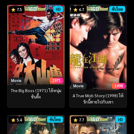
HD
ซับไทย
7.5
6.7
Movie
1971
Movie
1998
The Big Boss (1971) ไอ้หนุ่ม
A True Mob Story (1998) ให้
ซินตึ๊ง
รักนี้ตายไปกับเขา
ซับไทย
HD
5.4
7.7