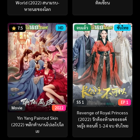
World (2022) สนามรบ-
ตัดเซียน
หายนะของโลก
HD
จบแล้ว
ซับไทย
7.5
SS 1
EP 1
Movie
2022
Revenge of Royal Princess
Yin Yang Painted Skin
(2022) รักต้องห้ามขององค์
(2022) พลิกตำนานโปเยโปโล
หญิง ตอนที่ 1-24 จบ ซับไทย
เย