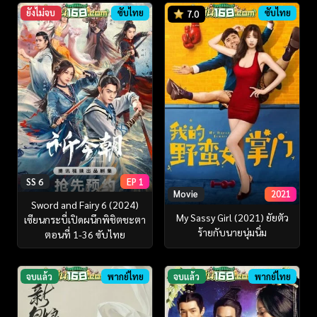
ยังไม่จบ
ซับไทย
ซับไทย
7.0
SS 6
EP 1
Movie
2021
Sword and Fairy 6 (2024)
My Sassy Girl (2021) ยัยตัว
เซียนกระบี่เปิดผนึกพิชิตชะตา
ร้ายกับนายนุ่มนิ่ม
ตอนที่ 1-36 ซับไทย
จบแล้ว
พากย์ไทย
จบแล้ว
พากย์ไทย