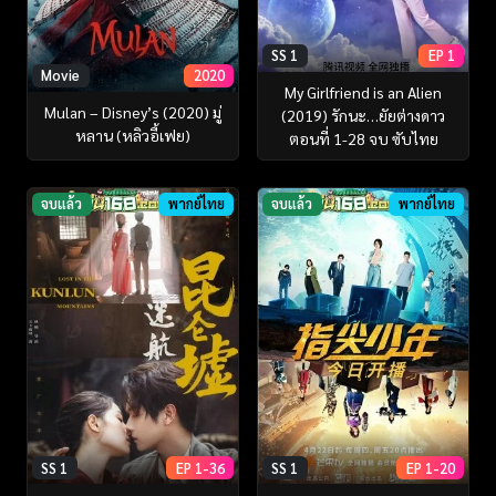
SS 1
EP 1
Movie
2020
My Girlfriend is an Alien
Mulan – Disney’s (2020) มู่
(2019) รักนะ…ยัยต่างดาว
หลาน (หลิวอี้เฟย)
ตอนที่ 1-28 จบ ซับไทย
จบแล้ว
พากย์ไทย
จบแล้ว
พากย์ไทย
SS 1
EP 1-36
SS 1
EP 1-20