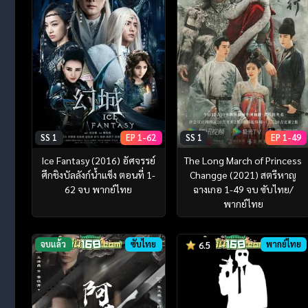
SS 1
EP 1-62
SS 1
EP 1-49
Ice Fantasy (2016) อัศจรรย์
The Long March of Princess
ศึกชิงบัลลังก์น้ำแข็ง ตอนที่ 1-
Changge (2021) สตรีหาญ
62 จบ พากย์ไทย
ฉางเกอ 1-49 จบ ซับไทย/
พากย์ไทย
จบแล้ว
ซับไทย
พากย์ไทย
6.5