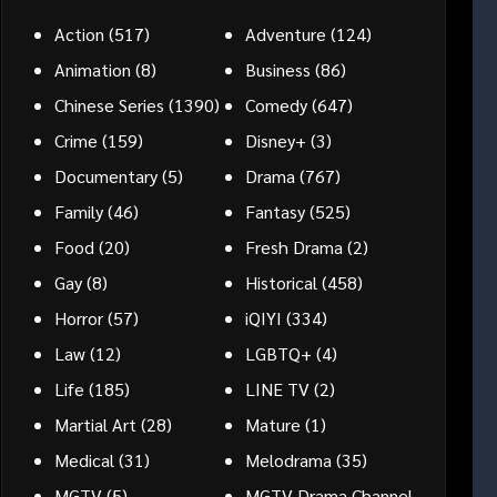
Action
(517)
Adventure
(124)
Animation
(8)
Business
(86)
Chinese Series
(1390)
Comedy
(647)
Crime
(159)
Disney+
(3)
Documentary
(5)
Drama
(767)
Family
(46)
Fantasy
(525)
Food
(20)
Fresh Drama
(2)
Gay
(8)
Historical
(458)
Horror
(57)
iQIYI
(334)
Law
(12)
LGBTQ+
(4)
Life
(185)
LINE TV
(2)
Martial Art
(28)
Mature
(1)
Medical
(31)
Melodrama
(35)
MGTV
(5)
MGTV Drama Channel