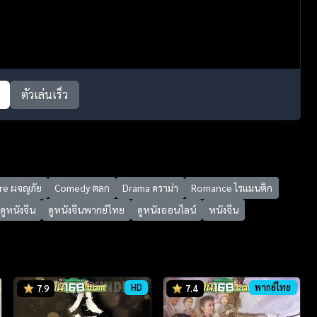
ตัวเล่นเร็ว
re ผจญภัย
Comedy ตลก
Drama ดราม่า
Romance โรแมนติก
ดูหนังจีน
ดูหนังจีนพากย์ไทย
ดูหนังออนไลน์
หนังจีน
HD
พากย์ไทย
7.9
7.4