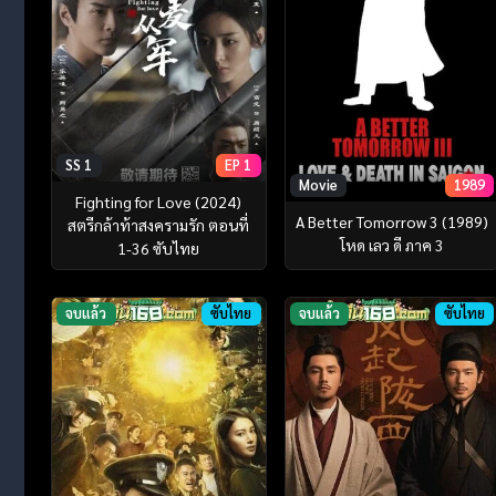
SS 1
EP 1
Movie
1989
Fighting for Love (2024)
A Better Tomorrow 3 (1989)
สตรีกล้าท้าสงครามรัก ตอนที่
โหด เลว ดี ภาค 3
1-36 ซับไทย
จบแล้ว
ซับไทย
จบแล้ว
ซับไทย