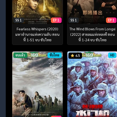
SS 1
EP 1
SS 1
EP 1
Fearless Whispers (2020)
The Wind Blows From Longxi
มหาอำนาจแห่งความลับ ตอน
(2022) สายลมแห่งหลงซี ตอน
ที่ 1-51 จบ ซับไทย
ที่ 1-24 จบ ซับไทย
จบแล้ว
ซับไทย
HD
6.5