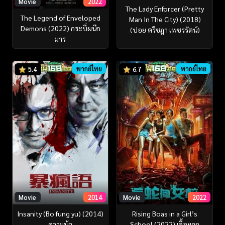
Movie
2022
The Lady Enforcer (Pretty
The Legend of Enveloped
Man In The City) (2018)
Demons (2022) กระบี่ผนึก
(ปอย ตรีชฎา เพชรรัตน์)
มาร
พากย์ไทย
พากย์ไทย
5.4
6.7
Movie
2014
Movie
2022
Insanity (Bo fung yu) (2014)
Rising Boas in a Girl’s
ความบ้า
School (2022) เลื้อยฉก