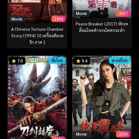
Movie
2017
Movie
1994
Peace Breaker (2017) หักเห
A Chinese Torture Chamber
ลี่ยมโหดตำรวจโคตรระห่ำ
Story (1994) 10 เครื่องสังเวย
รัก ภาค 1
ซับไทย
พากย์ไทย
7.0
5.4
Movie
2018