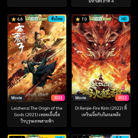
มหาเฮง ภาค 4
ซับไทย
HD
6.8
7.0
Movie
2021
Movie
2022
Leizhenzi The Origin of the
Di Renjie-Fire Kirin (2022) ตี๋
Gods (2021) เหลยเจิ้นจื่อ
เหรินเจี๋ยกับกิเลนเพลิง
วีรบุรุษเทพสายฟ้า