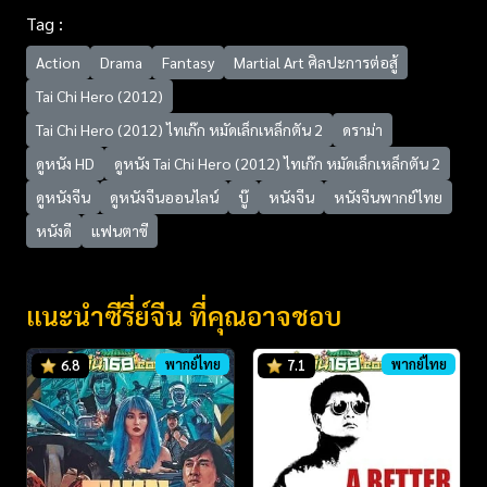
Tag :
Action
Drama
Fantasy
Martial Art ศิลปะการต่อสู้
Tai Chi Hero (2012)
Tai Chi Hero (2012) ไทเก๊ก หมัดเล็กเหล็กตัน 2
ดราม่า
ดูหนัง HD
ดูหนัง Tai Chi Hero (2012) ไทเก๊ก หมัดเล็กเหล็กตัน 2
ดูหนังจีน
ดูหนังจีนออนไลน์
บู๊
หนังจีน
หนังจีนพากย์ไทย
หนังดี
แฟนตาซี
แนะนำซีรี่ย์จีน ที่คุณอาจชอบ
พากย์ไทย
พากย์ไทย
6.8
7.1