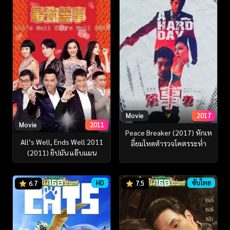
Movie
2017
Movie
2011
Peace Breaker (2017) หักเห
All’s Well, Ends Well 2011
ลี่ยมโหดตำรวจโคตรระห่ำ
(2011) ยิปมัน แอ๊บแมน
HD
ซับไทย
6.7
7.5