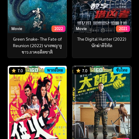
Movie
2022
Movie
2021
Green Snake- The Fate of
The Digital Hunter (2022)
Reunion (2022) นางพญางู
นักฆ่าดิจิทัล
ขาว ภาคอดีตชาติ
พากย์ไทย
ซับไทย
7.0
7.0