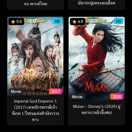
มังกรหนุ่มคะนองเลือด
จบ พากย์ไทย
HD
HD
5.0
6.9
Movie
2017
Movie
2020
Imperial God Emperor 1
Mulan – Disney’s (2020) มู่
(2017) เทพจักรพรรดิเจ้า
หลาน (หลิวอี้เฟย)
พิภพ 1 วีรชนแห่งสำนักกวาง
ขาว