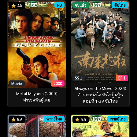
HD
จบแล้ว
ซับไทย
4.5
SS 1
EP 1
Movie
2000
Always on the Move (2024)
Metal Mayhem (2000)
ตำรวจหน้าใส หัวใจปู๊นปู๊น
ตำรวจพันธุ์ใหม่
ตอนที่ 1-39 ซับไทย
พากย์ไทย
พากย์ไทย
5.6
5.5