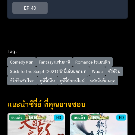
EP 40
Tag :
Comedy ตลก
Fantasy แฟนตาซี
Romance โรแมนติก
Stick To The Script (2021) รักนี้เล่นนอกบท
Wuxia
ซีรี่ย์จีน
ซีรี่ย์จีนซับไทย
ดูซีรี่ย์จีน
ดูซีรี่ย์ออนไลน์
หนังจีนย้อนยุค
แนะนำซีรี่ย์ ที่คุณอาจชอบ
จบแล้ว
HD
จบแล้ว
HD