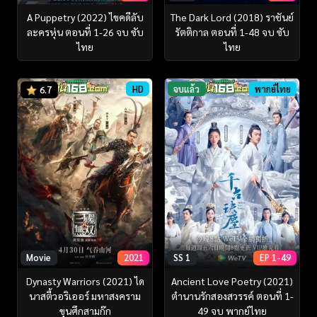
A Puppetry (2022) ไขคดีลับ
The Dark Lord (2018) ราชันย์
ละครหุ่น ตอนที่ 1-26 จบ ซับ
รัตติกาล ตอนที่ 1-48 จบ ซับ
ไทย
ไทย
HD
จบแล้ว
พากย์ไทย
6.7
Movie
2021
SS 1
EP 1-49
Dynasty Warriors (2021) ได
Ancient Love Poetry (2021)
นาสตี้วอริเออร์ มหาสงคราม
ตำนานรักสองสวรรค์ ตอนที่ 1-
ขุนศึกสามก๊ก
49 จบ พากย์ไทย