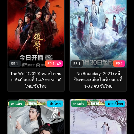
SS 1
EP 1-49
SS 1
EP 1
The Wolf (2020) หมาป่าจอม
No Boundary (2021) คดี
ราชันย์ ตอนที่ 1-49 จบ พากย์
ปีศาจแห่งเมืองไคเฟิง ตอนที่
ไทย/ซับไทย
1-32 จบ ซับไทย
จบแล้ว
ซับไทย
จบแล้ว
พากย์ไทย