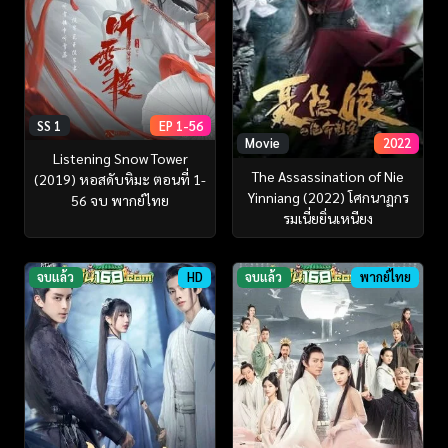
SS 1
EP 1-56
Movie
2022
Listening Snow Tower
The Assassination of Nie
(2019) หอสดับหิมะ ตอนที่ 1-
Yinniang (2022) โศกนาฏกร
56 จบ พากย์ไทย
รมเนี่ยยิ่นเหนียง
จบแล้ว
HD
จบแล้ว
พากย์ไทย