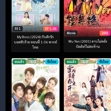
SS 1
EP 1-36
Movie
2001
My Boss (2024) กับดักรัก
Wu Yen (2001) ดาบไม่คลั่ง
บอสตัวร้าย ตอนที่ 1-36 พากย์
บัลลังก์ไม่สะท้าน
ไทย
จบแล้ว
ซับไทย
จบแล้ว
ซับไทย