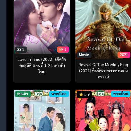
SS 1
EP 1
Movie
2021
Love In Time (2022) ลิขิตรัก
Revival Of The Monkey King
ทะลุมิติ ตอนที่ 1-24 จบ ซับ
(2021) คืนชีพราชาวานรถล่ม
ไทย
สวรรค์
จบแล้ว
พากย์ไทย
พากย์ไทย
5.9