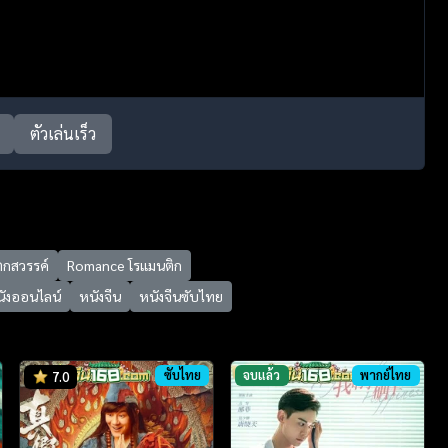
ตัวเล่นเร็ว
ตกสวรรค์
Romance โรแมนติก
นังออนไลน์
หนังจีน
หนังจีนซับไทย
ซับไทย
จบแล้ว
พากย์ไทย
7.0