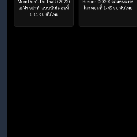
Mom Don’t Do That! (2022)
Heroes (2020) จอมคนผงาด
แม่จ๋า อย่าทำแบบนั้น! ตอนที่
โลก ตอนที่ 1-45 จบ ซับไทย
1-11 จบ ซับไทย