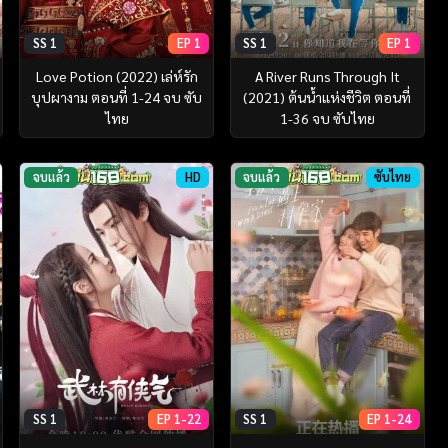
SS 1
EP 1
SS 1
EP 1
Love Potion (2022) เล่ห์รัก
A River Runs Through It
บุปผางาม ตอนที่ 1-24 จบ ซับ
(2021) ต้นน้ำแห่งชีวิต ตอนที่
ไทย
1-36 จบ ซับไทย
จบแล้ว
HD
จบแล้ว
ซับไทย
SS 1
EP 1-22
SS 1
EP 1-24