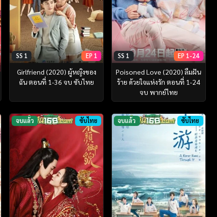
SS 1
EP 1
SS 1
EP 1-24
Girlfriend (2020) ผู้หญิงของ
Poisoned Love (2020) ลืมฝัน
ฉัน ตอนที่ 1-36 จบ ซับไทย
ร้าย ด้วยใจแห่งรัก ตอนที่ 1-24
จบ พากย์ไทย
จบแล้ว
ซับไทย
จบแล้ว
ซับไทย