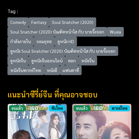
Tag :
Comedy
Fantasy
Soul Snatcher (2020)
Soul Snatcher (2020) บัณฑิตหน้าใส กับ นายจิ้งจอก
Wuxia
กำลังภายใน
จอมยุทธ
ดูหนัง HD
ดูหนัง Soul Snatcher (2020) บัณฑิตหน้าใส กับ นายจิ้งจอก
ดูหนังจีน
ดูหนังจีนออนไลน์
ตลก
หนังจีน
หนังจีนพากย์ไทย
หนังดี
แฟนตาซี
แนะนำซีรี่ย์จีน ที่คุณอาจชอบ
จบแล้ว
ซับไทย
จบแล้ว
พากย์ไทย