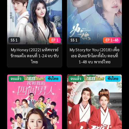
SS 1
EP 1
SS 1
EP 1-48
My Honey (2022) มหัศจรรย์
My Story for You (2018) เพื่อ
รักหมดใจ ตอนที่ 1-24 จบ ซับ
เธอ ฉันจะรักโลกทั้งใบ ตอนที่
ไทย
1-48 จบ พากย์ไทย
จบแล้ว
ซับไทย
จบแล้ว
ซับไทย