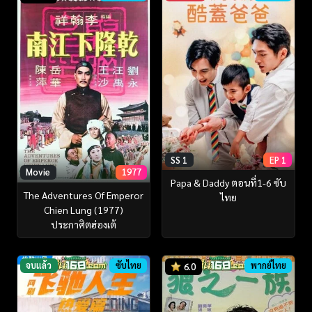
SS 1
EP 1
Movie
1977
Papa & Daddy ตอนที่1-6 ซับ
The Adventures Of Emperor
ไทย
Chien Lung (1977)
ประกาศิตฮ่องเต้
จบแล้ว
ซับไทย
พากย์ไทย
6.0