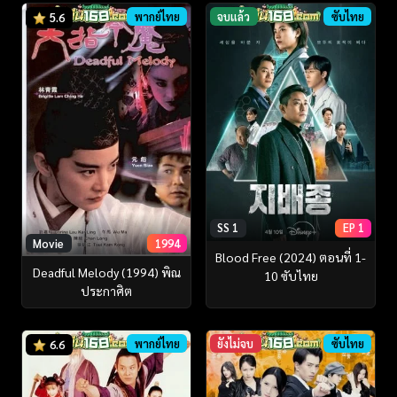
พากย์ไทย
จบแล้ว
ซับไทย
5.6
SS 1
EP 1
Movie
1994
Blood Free (2024) ตอนที่ 1-
Deadful Melody (1994) พิณ
10 ซับไทย
ประกาศิต
พากย์ไทย
ยังไม่จบ
ซับไทย
6.6