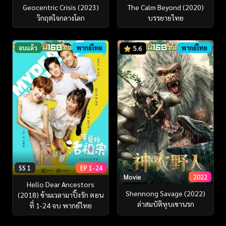
Geocentric Crisis (2023)
The Calm Beyond (2020)
วิกฤตใจกลางโลก
บรรยายไทย
จบแล้ว
พากย์ไทย
พากย์ไทย
5.6
SS 1
EP 1-24
Movie
2022
Hello Dear Ancestors
Shennong Savage (2022)
(2018) ข้ามเวลามาปิ๊งรัก ตอน
ล่าสมบัติหุบเขานรก
ที่ 1-24 จบ พากย์ไทย