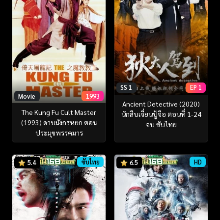
SS 1
EP 1
Movie
1993
Ancient Detective (2020)
The Kung Fu Cult Master
นักสืบเจี่ยนปู้จือ ตอนที่ 1-24
(1993) ดาบมังกรหยก ตอน
จบ ซับไทย
ประมุขพรรคมาร
ซับไทย
HD
5.4
6.5