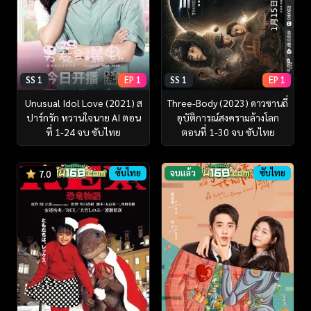
SS 1
EP 1
SS 1
EP 1
Unusual Idol Love (2021) ส
Three-Body (2023) ดาวซานถี่
ปาร์กรัก หวานใจนาย AI ตอน
อุบัติการณ์สงครามล้างโลก
ที่ 1-24 จบ ซับไทย
ตอนที่ 1-30 จบ ซับไทย
ซับไทย
จบแล้ว
ซับไทย
7.0