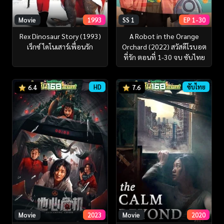
Movie
1993
SS 1
EP 1-30
Rex Dinosaur Story (1993)
A Robot in the Orange
เร็กซ์ ไดโนเสาร์เพื่อนรัก
Orchard (2022) สวัสดีโรบอต
ที่รัก ตอนที่ 1-30 จบ ซับไทย
HD
ซับไทย
6.4
7.6
Movie
2023
Movie
2020