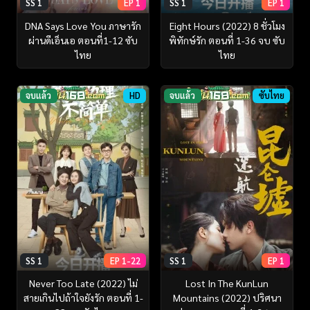
SS 1
EP 1
SS 1
EP 1
DNA Says Love You ภาษารัก
Eight Hours (2022) 8 ชั่วโมง
ผ่านดีเอ็นเอ ตอนที่1-12 ซับ
พิทักษ์รัก ตอนที่ 1-36 จบ ซับ
ไทย
ไทย
จบแล้ว
HD
จบแล้ว
ซับไทย
SS 1
EP 1-22
SS 1
EP 1
Never Too Late (2022) ไม่
Lost In The KunLun
สายเกินไปถ้าใจยังรัก ตอนที่ 1-
Mountains (2022) ปริศนา