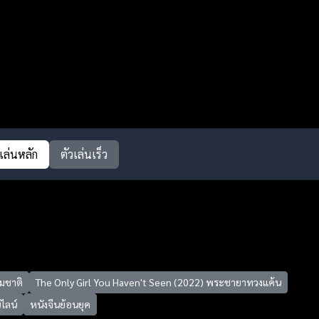
วเล่นหลัก
ตัวเล่นเร็ว
มชาติ
The Only Girl You Haven't Seen (2022) พระชายาทวงแค้น
นไลน์
หนังจีนย้อนยุค