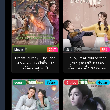
SS 1
EP 1
Movie
2017
Hello, I’m At Your Service
Dream Journey 3 The Land
(2023) ต่งต่งเอินยอดนัก
of Many (2017) ไซอิ๋ว 3 ศึก
บริการ ตอนที่ 1-24 ซับไทย
อภินิหารอสูรพันปี
จบแล้ว
ซับไทย
ยังไม่จบ
ซับไทย