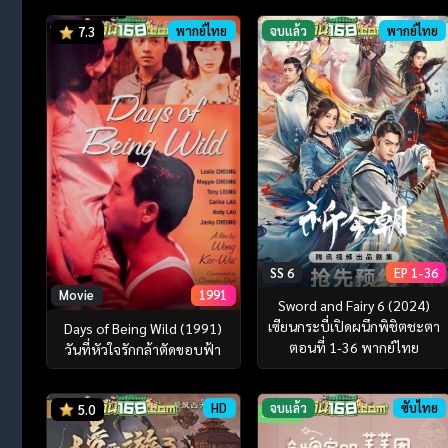
พากย์ไทย
จบแล้ว
พากย์ไทย
7.3
SS 6
EP 1-36
Movie
1991
Sword and Fairy 6 (2024)
เซียนกระบี่เปิดผนึกพิชิตชะตา
Days of Being Wild (1991)
ตอนที่ 1-36 พากย์ไทย
วันที่หัวใจรักกล้าตัดขอบฟ้า
HD
จบแล้ว
ซับไทย
5.0