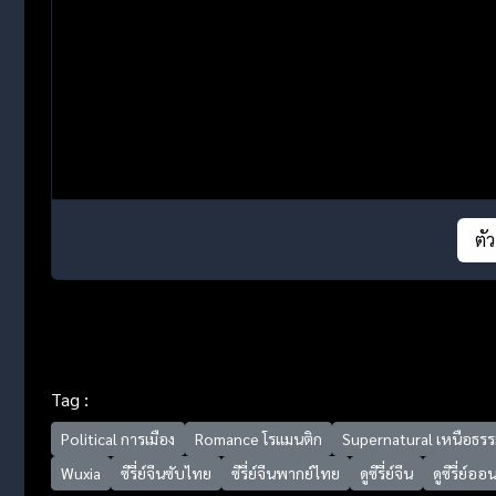
ตั
Tag :
Political การเมือง
Romance โรแมนติก
Supernatural เหนือธรร
Wuxia
ซีรี่ย์จีนซับไทย
ซีรี่ย์จีนพากย์ไทย
ดูซีรี่ย์จีน
ดูซีรี่ย์ออ