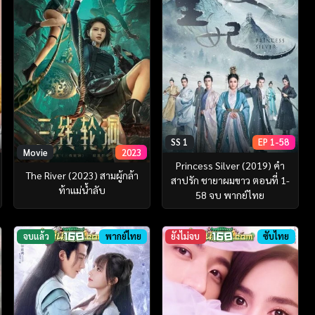
SS 1
EP 1-58
Movie
2023
Princess Silver (2019) คำ
The River (2023) สามผู้กล้า
สาปรัก ชายาผมขาว ตอนที่ 1-
ท้าแม่น้ำลับ
58 จบ พากย์ไทย
จบแล้ว
พากย์ไทย
ยังไม่จบ
ซับไทย