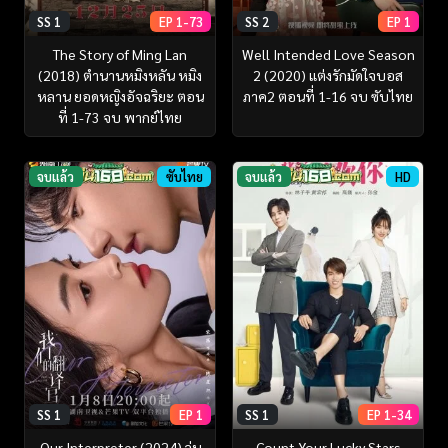
SS 1
EP 1-73
SS 2
EP 1
The Story of Ming Lan
Well Intended Love Season
(2018) ตำนานหมิงหลัน หมิง
2 (2020) แต่งรักมัดใจบอส
หลาน ยอดหญิงอัจฉริยะ ตอน
ภาค2 ตอนที่ 1-16 จบ ซับไทย
ที่ 1-73 จบ พากย์ไทย
จบแล้ว
ซับไทย
จบแล้ว
HD
SS 1
EP 1
SS 1
EP 1-34
Our Interpreter (2024) วุ่น
Count Your Lucky Stars