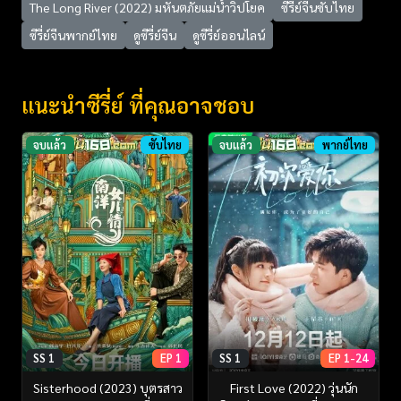
The Long River (2022) มหันตภัยแม่น้ำวิปโยค
ซีรี่ย์จีนซับไทย
ซีรี่ย์จีนพากย์ไทย
ดูซีรี่ย์จีน
ดูซีรี่ย์ออนไลน์
แนะนำซีรี่ย์ ที่คุณอาจชอบ
จบแล้ว
ซับไทย
จบแล้ว
พากย์ไทย
SS 1
EP 1
SS 1
EP 1-24
Sisterhood (2023) บุตรสาว
First Love (2022) วุ่นนัก