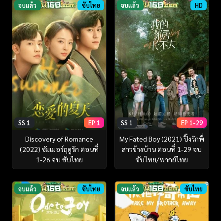
จบแล้ว
ซับไทย
จบแล้ว
HD
SS 1
EP 1
SS 1
EP 1-29
Discovery of Romance
My Fated Boy (2021) ปิ๊งรักพี่
(2022) ซัมเมอร์ฤดูรัก ตอนที่
สาวข้างบ้าน ตอนที่ 1-29 จบ
1-26 จบ ซับไทย
ซับไทย/พากย์ไทย
จบแล้ว
ซับไทย
จบแล้ว
ซับไทย