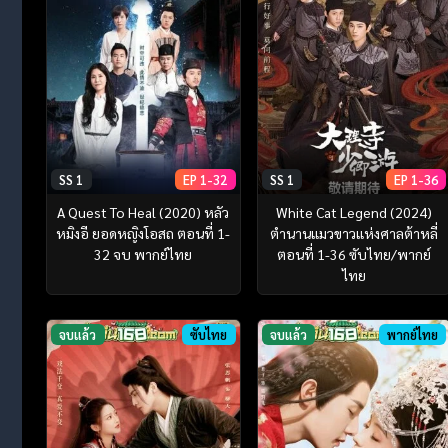
SS 1
EP 1-32
SS 1
EP 1-36
A Quest To Heal (2020) หลัว
White Cat Legend (2024)
หมิงอี ยอดหญิงโอสถ ตอนที่ 1-
ตำนานแมวขาวแห่งศาลต้าหลี่
32 จบ พากย์ไทย
ตอนที่ 1-36 ซับไทย/พากย์
ไทย
จบแล้ว
ซับไทย
จบแล้ว
พากย์ไทย