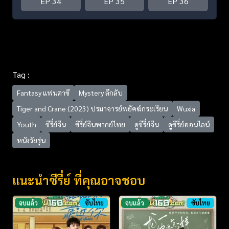
EP 34
EP 35
EP 36
Tag :
Fantasy แฟนตาซี
Mystery ลึกลับ
Tiger and Crane (2023) ปรมาจารย์พยัคฆ์กระเรียน
Wuxia
Youth
ซีรี่ย์จีน
ซีรี่ย์จีนพากย์ไทย
ดูซีรี่ย์จีน
ดูซีรี่ย์ออนไลน์
หนังวัยรุ่น
แนะนำซีรี่ย์ ที่คุณอาจชอบ
จบแล้ว
ซับไทย
จบแล้ว
ซับไทย