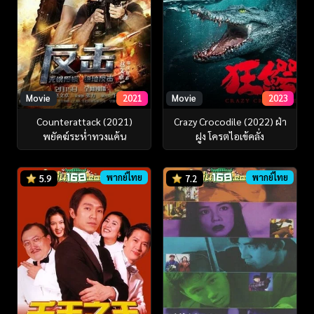
Movie
2021
Movie
2023
Counterattack (2021)
Crazy Crocodile (2022) ฝ่า
พยัคฆ์ระห่ำทวงแค้น
ฝูง โครตไอเข้คลั่ง
พากย์ไทย
พากย์ไทย
5.9
7.2