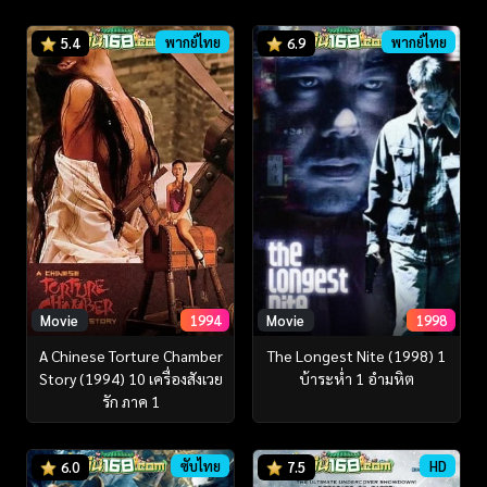
พากย์ไทย
พากย์ไทย
5.4
6.9
Movie
1994
Movie
1998
A Chinese Torture Chamber
The Longest Nite (1998) 1
Story (1994) 10 เครื่องสังเวย
บ้าระห่ำ 1 อำมหิต
รัก ภาค 1
ซับไทย
HD
6.0
7.5