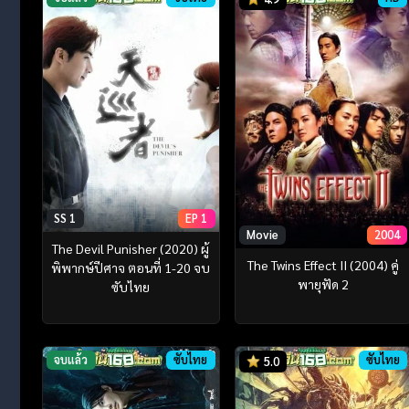
SS 1
EP 1
Movie
2004
The Devil Punisher (2020) ผู้
The Twins Effect II (2004) คู่
พิพากษ์ปีศาจ ตอนที่ 1-20 จบ
พายุฟัด 2
ซับไทย
จบแล้ว
ซับไทย
ซับไทย
5.0