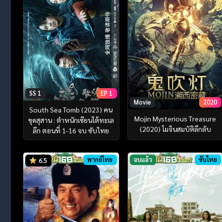
SS 1
EP 1
Movie
2020
South Sea Tomb (2023) คน
Mojin Mysterious Treasure
ขุดสุสาน : ตำหนักเซียนใต้ทะเล
(2020) โมจินสมบัติลึกลับ
ลึก ตอนที่ 1-16 จบ ซับไทย
พากย์ไทย
จบแล้ว
ซับไทย
6.5