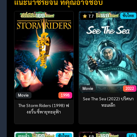
แนะนำซีรี่ย์จีน ที่คุณอาจชอบ
ซับไทย
7.7
Movie
2022
Movie
1998
See The Sea (2022) ปริศนา
ทะเลลึก
The Storm Riders (1998) ฟ
งอวิ๋น ขี่พายุทะลุฟ้า
จบแล้ว
ซับไทย
HD
4.9