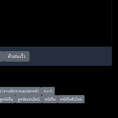
ตัวเล่นเร็ว
1) ดาบมังกร คนแปลกหน้า
Sci-Fi
ดูหนังจีน
ดูหนังออนไลน์
หนังจีน
หนังจีนซับไทย