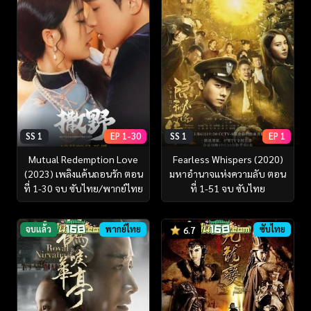
SS 1
EP 1-30
SS 1
EP 1
Mutual Redemption Love
Fearless Whispers (2020)
(2023) เพลิงแค้นถอนรัก ตอน
มหาอำนาจแห่งความลับ ตอน
ที่ 1-30 จบ ซับไทย/พากย์ไทย
ที่ 1-51 จบ ซับไทย
จบแล้ว
พากย์ไทย
ซับไทย
6.7