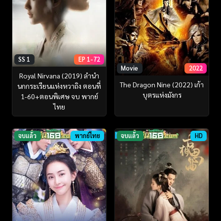
SS 1
EP 1-72
Movie
2022
Royal Nirvana (2019) ลำนำ
The Dragon Nine (2022) เก้า
นกกระเรียนแห่งหวาถิง ตอนที่
บุตรแห่งมังกร
1-60+ตอนพิเศษ จบ พากย์
ไทย
จบแล้ว
พากย์ไทย
จบแล้ว
HD