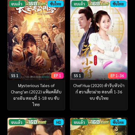
จบแล้ว
ซับไทย
จบแล้ว
ซับไทย
SS 1
EP 1
SS 1
EP 1-36
Mysterious Tales of
Chef Hua (2020) ตำรับหัวป่า
Chang’an (2022) แฟ้มคดีลับ
ก์ ฮวาเสี่ยวม่าย ตอนที่ 1-36
ฉางอัน ตอนที่ 1-18 จบ ซับ
จบ ซับไทย
ไทย
จบแล้ว
HD
จบแล้ว
ซับไทย