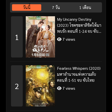
วันนี้
7 วัน
1 เดือน
My Uncanny Destiny
(2023) โชคชะตาลิขิตให้มา
พบรัก ตอนที่ 1-24 จบ ซับ
1
ไทย/พากย์ไทย
7 views
Fearless Whispers (2020)
มหาอำนาจแห่งความลับ
ตอนที่ 1-51 จบ ซับไทย
2
7 views