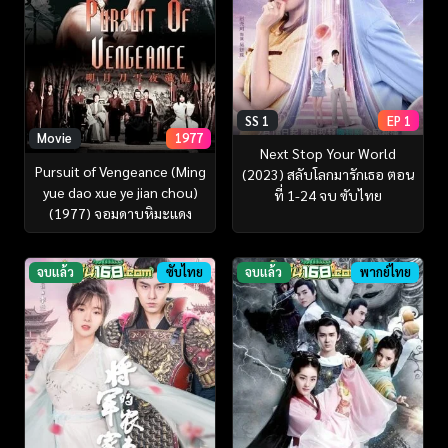
SS 1
EP 1
Movie
1977
Next Stop Your World
Pursuit of Vengeance (Ming
(2023) สลับโลกมารักเธอ ตอน
yue dao xue ye jian chou)
ที่ 1-24 จบ ซับไทย
(1977) จอมดาบหิมะแดง
จบแล้ว
ซับไทย
จบแล้ว
พากย์ไทย