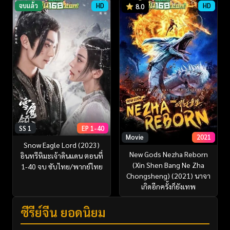
จบแล้ว
HD
HD
8.0
SS 1
EP 1-40
Movie
2021
Snow Eagle Lord (2023)
New Gods Nezha Reborn
อินทรีหิมะเจ้าดินแดน ตอนที่
(Xin Shen Bang Ne Zha
1-40 จบ ซับไทย/พากย์ไทย
Chongsheng) (2021) นาจา
เกิดอีกครั้งก็ยังเทพ
ซีรี่ย์จีน ยอดนิยม