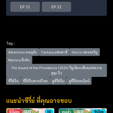
EP 31
EP 32
Tag :
Adventure ผจญภัย
Fantasy แฟนตาซี
Horror สยองขวัญ
Mystery ลึกลับ
The Sound of the Providence (2020) รียูเนียน เสียงแห่งความ
สุขุม ปี1
ซีรี่ย์จีน
ซีรี่ย์จีนพากย์ไทย
ดูซีรี่ย์จีน
ดูซีรี่ย์ออนไลน์
แนะนำซีรี่ย์ ที่คุณอาจชอบ
ยังไม่จบ
HD
จบแล้ว
ซับไทย