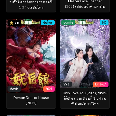
Master Face Changer
วุ่นรักปีศาจจิ้งจอกขาว ตอนที่
(2021) สลับหน้าตามล่าฝัน
1-24 จบ ซับไทย
ซับไทย
จบแล้ว
HD
7.0
SS 1
EP 1-24
Movie
2021
Only Love You (2023) พรหม
Demon Doctor House
ลิขิตพรางรัก ตอนที่ 1-24 จบ
(2021)
ซับไทย/พากย์ไทย