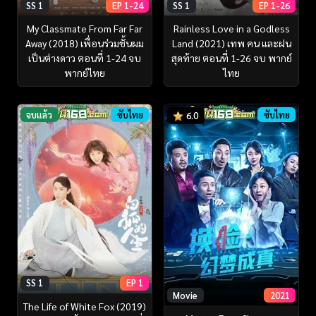
SS 1
EP 1-24
SS 1
EP 1-26
My Classmate From Far Far
Rainless Love in a Godless
Away (2018) เพื่อนร่วมชั้นผม
Land (2021) เทพ คน และฝน
เป็นต่างดาว ตอนที่ 1-24 จบ
สุดท้าย ตอนที่ 1-26 จบ พากย์
พากย์ไทย
ไทย
จบแล้ว
ซับไทย
ซับไทย
6.0
SS 1
EP 1
Movie
2021
The Life of White Fox (2019)