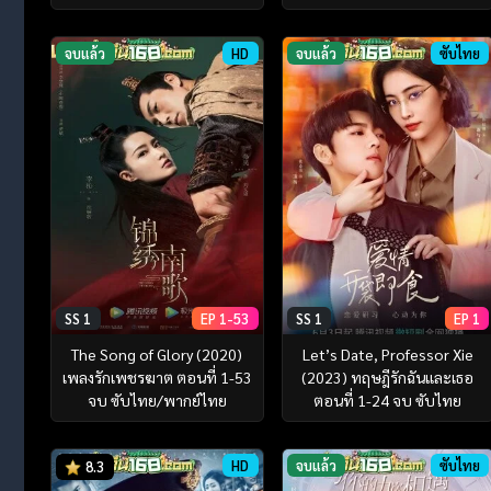
จบแล้ว
HD
จบแล้ว
ซับไทย
SS 1
EP 1-53
SS 1
EP 1
The Song of Glory (2020)
Let’s Date, Professor Xie
เพลงรักเพชรฆาต ตอนที่ 1-53
(2023) ทฤษฎีรักฉันและเธอ
จบ ซับไทย/พากย์ไทย
ตอนที่ 1-24 จบ ซับไทย
HD
จบแล้ว
ซับไทย
8.3