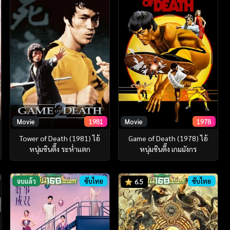
Movie
1981
Movie
1978
Tower of Death (1981) ไอ้
Game of Death (1978) ไอ้
หนุ่มซินตึ๊ง ระห่ำแตก
หนุ่มซินตึ๊ง เกมมังกร
จบแล้ว
ซับไทย
ซับไทย
6.5