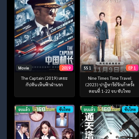
Movie
2019
SS 1
EP 1
The Captain (2019) เดอะ
Nine Times Time Travel
กัปตัน เหินฟ้าฝ่านรก
(2023) ปาฏิหาริย์รักเก้าครั้ง
ตอนที่ 1-22 จบ ซับไทย
จบแล้ว
ซับไทย
จบแล้ว
ซับไทย