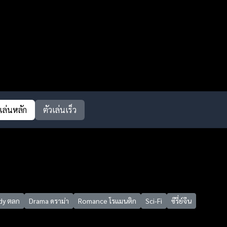
วเล่นหลัก
ตัวเล่นเร็ว
y ตลก
Drama ดราม่า
Romance โรแมนติก
Sci-Fi
ซีรี่ย์จีน