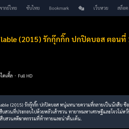
พากย์ไทย
ซับไทย
Bookmark
เว็บหวย
สล็อต
lable (2015) รักกุ๊กกิ๊ก ปกปิดบอส ตอนที
บไตเติ้ล
Full HD
ailable (2015) รักกุ๊กกิ๊ก ปกปิดบอส หนุ่มทนายความที่กลายเป็นนักส
บสวนที่ประกอบไปด้วยหลัวเส้าชวน ทายาทมหาเศรษฐีและโจวโม่หวั่น ห
ืบสวนคดีฆาตกรรมที่ท้าทายและน่าตื่นเต้น.