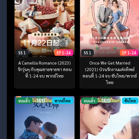
SS 1
EP 1-24
SS 1
EP 1-24
A Camellia Romance (2023)
Once We Get Married
รักวุ่นๆ กับคุณชายขายชา ตอน
(2021) ป่วนรักงานแต่งทิพย์
ที่ 1-24 จบ พากย์ไทย
ตอนที่ 1-24 จบ ซับไทย/พากย์
ไทย
จบแล้ว
พากย์ไทย
จบแล้ว
ซับไทย