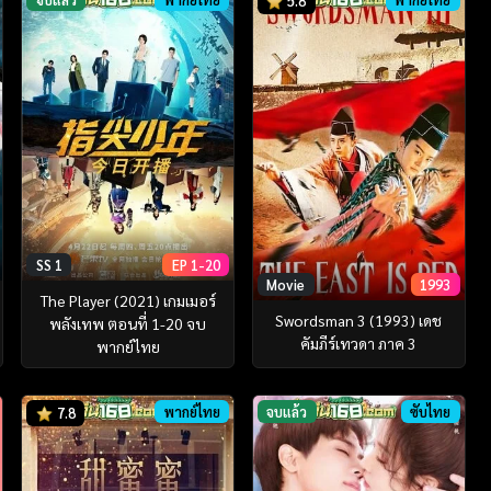
5.8
SS 1
EP 1-20
Movie
1993
The Player (2021) เกมเมอร์
Swordsman 3 (1993) เดช
พลังเทพ ตอนที่ 1-20 จบ
คัมภีร์เทวดา ภาค 3
พากย์ไทย
พากย์ไทย
จบแล้ว
ซับไทย
7.8