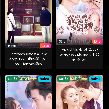
SS 1
EP 1
Movie
1996
Mr. Right is Here! (2020)
Comrades Almost a Love
เทพบุตรของฉัน ตอนที่ 1-12
Story (1996) เถียนมีมี่ 3,650
จบ ซับไทย
วัน… รักเธอคนเดียว
จบแล้ว
ซับไทย
จบแล้ว
ซับไทย