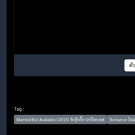
ตั
Tag :
Married But Available (2015) รักกุ๊กกิ๊ก ปกปิดบอส
Romance โรแ