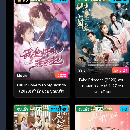
6.0
SS 1
EP 1-27
Movie
2020
Fake Princess (2020) ชายา
Fall in Love with My Badboy
กำมะลอ ตอนที่ 1-27 จบ
(2020) สำนักป่วน ชุลมุนรัก
พากย์ไทย
จบแล้ว
พากย์ไทย
จบแล้ว
HD