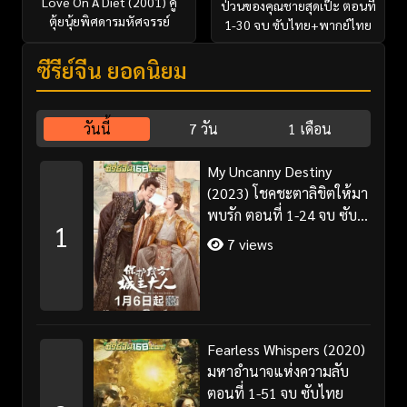
Love On A Diet (2001) คู่
ป่วนของคุณชายสุดเป๊ะ ตอนที่
ตุ้ยนุ้ยพิศดารมหัศจรรย์
1-30 จบ ซับไทย+พากย์ไทย
ซีรี่ย์จีน ยอดนิยม
วันนี้
7 วัน
1 เดือน
My Uncanny Destiny
(2023) โชคชะตาลิขิตให้มา
พบรัก ตอนที่ 1-24 จบ ซับ
1
ไทย/พากย์ไทย
7 views
Fearless Whispers (2020)
มหาอำนาจแห่งความลับ
ตอนที่ 1-51 จบ ซับไทย