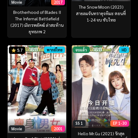
Movie
2017
The Snow Moon (2023)
Brotherhood of Blades II
สายลมจันทราดุจหิมะ ตอนที่
The Infernal Battlefield
1-24 จบ ซับไทย
(2017) มังกรพยัคฆ์ ล่าสะท้าน
ยุทธภพ 2
พากย์ไทย
จบแล้ว
HD
5.7
SS 1
EP 1-30
Movie
2001
Hello Mr.Gu (2021) รักสุด