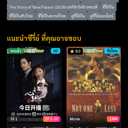
The Story of Yanxi Palace (2018) เล่ห์รักวังจักรพรรดิ
ซีรี่ย์จีน
ซีรี่ย์จีนซับไทย
ซีรี่ย์จีนพากย์ไทย
ดูซีรี่ย์จีน
ดูซีรี่ย์ออนไลน์
แนะนำซีรี่ย์ ที่คุณอาจชอบ
จบแล้ว
HD
ซับไทย
8.0
SS 1
EP 1-20
Movie
1999