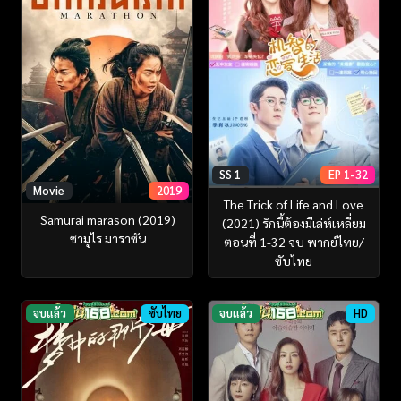
SS 1
EP 1-32
Movie
2019
The Trick of Life and Love
Samurai marason (2019)
(2021) รักนี้ต้องมีเล่ห์เหลี่ยม
ซามูไร มาราซัน
ตอนที่ 1-32 จบ พากย์ไทย/
ซับไทย
จบแล้ว
ซับไทย
จบแล้ว
HD