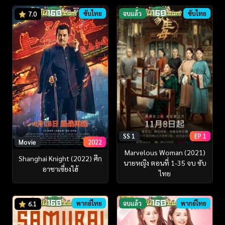
ซับไทย
จบแล้ว
ซับไทย
7.0
SS 1
EP 1
Movie
2022
Marvelous Woman (2021)
Shanghai Knight (2022) ศึก
นายหญิง ตอนที่ 1-35 จบ ซับ
อาชาเซี่ยงไฮ้
ไทย
พากย์ไทย
จบแล้ว
พากย์ไทย
6.1