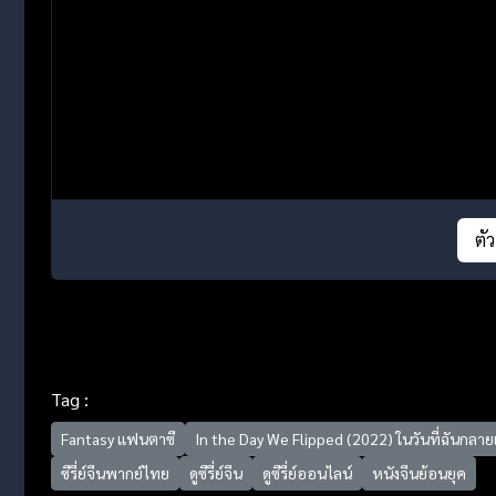
ตั
Tag :
Fantasy แฟนตาซี
In the Day We Flipped (2022) ในวันที่ฉันกลาย
ซีรี่ย์จีนพากย์ไทย
ดูซีรี่ย์จีน
ดูซีรี่ย์ออนไลน์
หนังจีนย้อนยุค