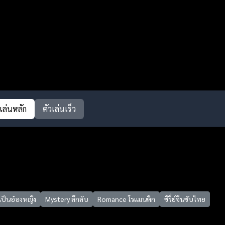
วเล่นหลัก
ตัวเล่นเร็ว
เป็นอ๋องหญิง
Mystery ลึกลับ
Romance โรแมนติก
ซีรี่ย์จีนซับไทย