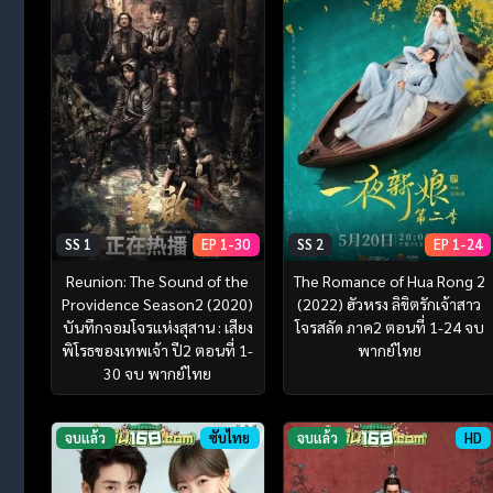
SS 1
EP 1-30
SS 2
EP 1-24
Reunion: The Sound of the
The Romance of Hua Rong 2
Providence Season2 (2020)
(2022) ฮัวหรง ลิขิตรักเจ้าสาว
บันทึกจอมโจรแห่งสุสาน : เสียง
โจรสลัด ภาค2 ตอนที่ 1-24 จบ
พิโรธของเทพเจ้า ปี2 ตอนที่ 1-
พากย์ไทย
30 จบ พากย์ไทย
จบแล้ว
ซับไทย
จบแล้ว
HD