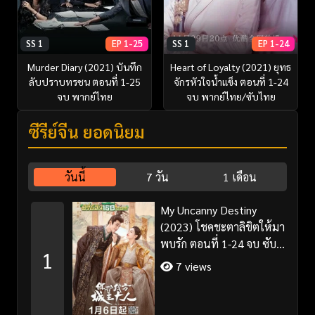
SS 1
EP 1-25
SS 1
EP 1-24
Murder Diary (2021) บันทึก
Heart of Loyalty (2021) ยุทธ
ลับปราบทรชน ตอนที่ 1-25
จักรหัวใจน้ำแข็ง ตอนที่ 1-24
จบ พากย์ไทย
จบ พากย์ไทย/ซับไทย
ซีรี่ย์จีน ยอดนิยม
วันนี้
7 วัน
1 เดือน
My Uncanny Destiny
(2023) โชคชะตาลิขิตให้มา
พบรัก ตอนที่ 1-24 จบ ซับ
1
ไทย/พากย์ไทย
7 views