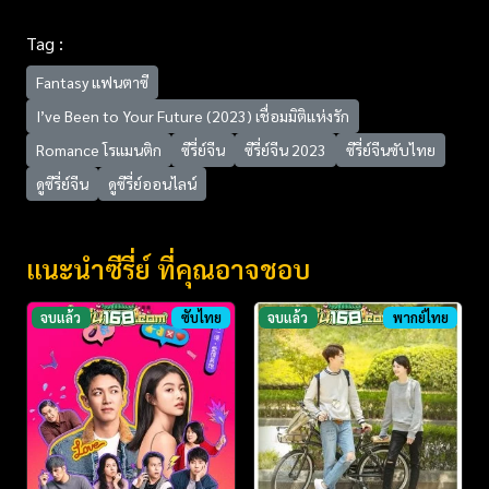
Tag :
Fantasy แฟนตาซี
I’ve Been to Your Future (2023) เชื่อมมิติแห่งรัก
Romance โรแมนติก
ซีรี่ย์จีน
ซีรี่ย์จีน 2023
ซีรี่ย์จีนซับไทย
ดูซีรี่ย์จีน
ดูซีรี่ย์ออนไลน์
แนะนำซีรี่ย์ ที่คุณอาจชอบ
จบแล้ว
ซับไทย
จบแล้ว
พากย์ไทย