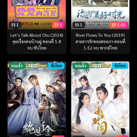
SS 1
EP 1
SS 1
EP 1-52
Let’s Talk About Chu (2024)
River Flows To You (2019)
คุยเรื่องคนบ้านฉู่ ตอนที่ 1-8
สายธารรักของสองเรา ตอนที่
จบ ซับไทย
1-52 จบ พากย์ไทย
จบแล้ว
ซับไทย
จบแล้ว
ซับไทย