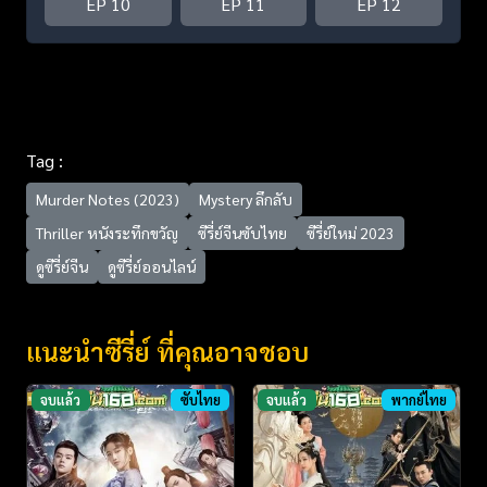
EP 10
EP 11
EP 12
Tag :
Murder Notes (2023)
Mystery ลึกลับ
Thriller หนังระทึกขวัญ
ซีรี่ย์จีนซับไทย
ซีรี่ย์ใหม่ 2023
ดูซีรี่ย์จีน
ดูซีรี่ย์ออนไลน์
แนะนำซีรี่ย์ ที่คุณอาจชอบ
จบแล้ว
ซับไทย
จบแล้ว
พากย์ไทย